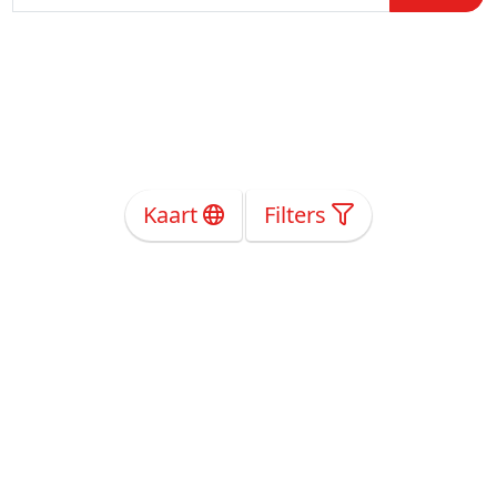
Kaart
Filters
Over Ons
Privacy
Voorwaarden
Tarieven
Help
Volg ons!