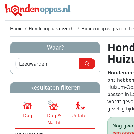
Home
Hondenoppas gezocht
Hondenoppas gezocht L
Hond
Waar?
Huiz
Hondenopp
ons hebben
Resultaten filteren
Huizum-Oos
passen in 
wordt gevon
gezellig tijd
Dag
Dag &
Uitlaten
Nacht
Nog geen 
een opro