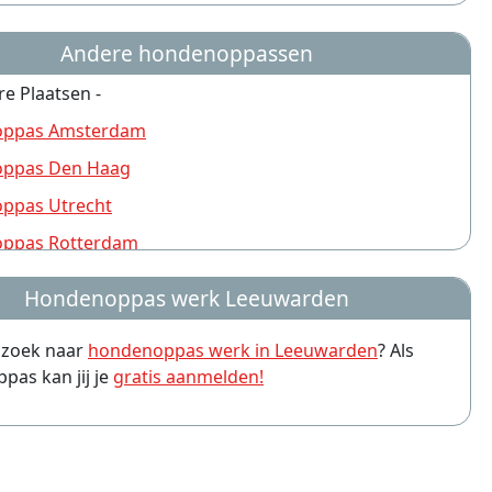
Andere hondenoppassen
re Plaatsen -
ppas Amsterdam
ppas Den Haag
ppas Utrecht
ppas Rotterdam
ppas Nijmegen
Hondenoppas werk Leeuwarden
ppas Groningen
p zoek naar
hondenoppas werk in Leeuwarden
? Als
ppas Almere
as kan jij je
gratis aanmelden!
ppas Amersfoort
ppas Arnhem
ppas Leiden