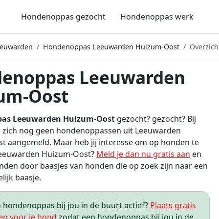
Hondenoppas gezocht
Hondenoppas werk
eeuwarden
Hondenoppas Leeuwarden Huizum-Oost
Overzich
enoppas Leeuwarden
um-Oost
as Leeuwarden Huizum-Oost
gezocht? gezocht? Bij
 zich nog geen hondenoppassen uit Leeuwarden
t aangemeld. Maar heb jij interesse om op honden te
Leeuwarden Huizum-Oost?
Meld je dan nu gratis aan
en
den door baasjes van honden die op zoek zijn naar een
elijk baasje.
hondenoppas bij jou in de buurt actief?
Plaats gratis
ep voor je hond
zodat een hondenoppas bij jou in de