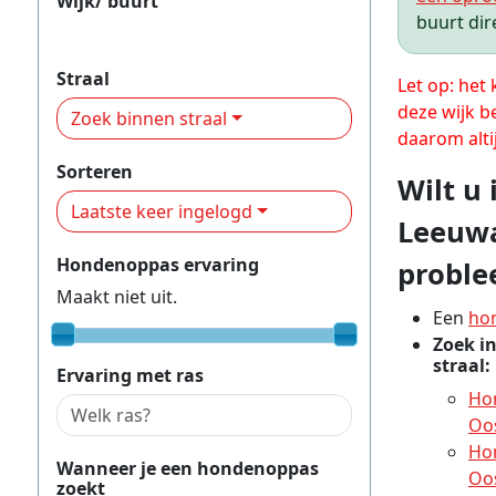
Wijk/ buurt
buurt dir
Huizum-Oost
Straal
Let op: het
deze wijk b
Zoek binnen straal
daarom alti
Sorteren
Wilt u
Laatste keer ingelogd
Leeuw
Hondenoppas ervaring
proble
Maakt niet uit.
Een
ho
Zoek i
straal:
Ervaring met ras
Ho
Oo
Ho
Wanneer je een hondenoppas
Oo
zoekt