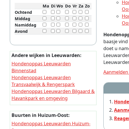
Ho
Ma
Di
Wo
Do
Vr
Za
Zo
Oo
Ochtend
Ho
Middag
Oo
Namiddag
Avond
Hondenopp
baasje vin
doet u name
Andere wijken in Leeuwarden:
Leeuwarden
Leeuwarden
Hondenoppas Leeuwarden
Binnenstad
Aanmelden 
Hondenoppas Leeuwarden
Transvaalwijk & Rengerspark
Hondenoppas Leeuwarden Bilgaard &
Havankpark en omgeving
Honde
Hondenoppas Leeuwarden
Aanme
Vrijheidswijk
Buurten in Huizum-Oost:
Reage
Hondenoppas Leeuwarden Lekkum
Hondenoppas Leeuwarden Huizum-
en omgeving