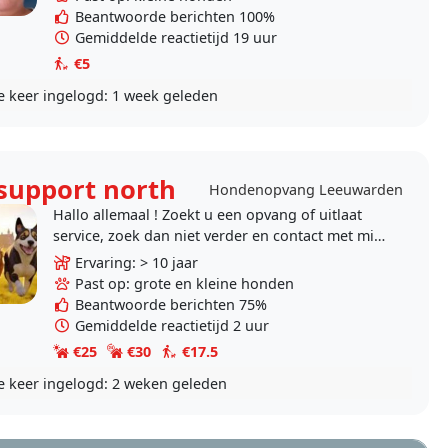
Beantwoorde berichten 100%
Gemiddelde reactietijd 19 uur
€5
e keer ingelogd:
1 week geleden
support north
Hondenopvang Leeuwarden
Hallo allemaal ! Zoekt u een opvang of uitlaat
service, zoek dan niet verder en contact met mij
😀 opvang in huiselijke sfeer : Honden krijgen..
Ervaring: > 10 jaar
Past op: grote en kleine honden
Beantwoorde berichten 75%
Gemiddelde reactietijd 2 uur
€25
€30
€17.5
e keer ingelogd:
2 weken geleden