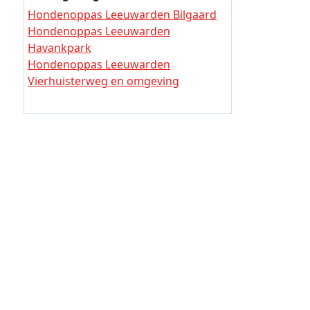
en omgeving
Hondenoppas Leeuwarden Bilgaard
Hondeno
Hondenoppas Leeuwarden Blitsaerd
Hondenoppas Leeuwarden
Hondeno
Hondenoppas Leeuwarden
Havankpark
OldegalileÙn & Bloemenbuurt
Hondeno
Hondenoppas Leeuwarden
Hondenoppas Leeuwarden Tjerk
Vierhuisterweg en omgeving
Hondeno
Hiddes & Cambuursterhoek
Hondenoppas Leeuwarden 't Vliet
Hondeno
Hondenoppas Leeuwarden
Hondeno
Oranjewijk & Tulpenburg
Hondeno
Hondenoppas Leeuwarden
Heechterp
Hondeno
Hondenoppas Leeuwarden
Hondeno
Schieringen & De Centrale
Hondenoppas Leeuwarden
Hondeno
Camminghaburen
Hondenop
Hondenoppas Leeuwarden Grote
Wielen & Kleine Wielen
Hondeno
Hondenoppas Leeuwarden
Hondenop
Bedrijventerrein-Oost