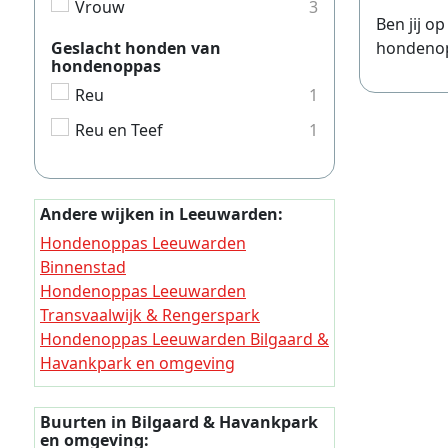
Vrouw
3
Ben jij o
Hondeno
Geslacht honden van
hondenopp
Hondeno
hondenoppas
Reu
1
Hondeno
Hondeno
Reu en Teef
1
Hondeno
Hondeno
Andere wijken in Leeuwarden:
Hondeno
Hondenoppas Leeuwarden
Hondeno
Binnenstad
Hondenoppas Leeuwarden
Hondeno
Transvaalwijk & Rengerspark
Hondeno
Hondenoppas Leeuwarden Bilgaard &
Havankpark en omgeving
Hondeno
Hondenoppas Leeuwarden
Hondeno
Vrijheidswijk
Buurten in Bilgaard & Havankpark
Hondenoppas Leeuwarden Lekkum
Hondeno
en omgeving: