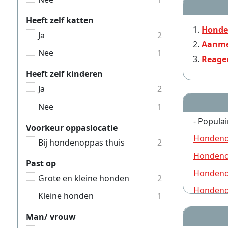
Heeft zelf katten
Honde
Ja
2
Aanme
Nee
1
Reage
Heeft zelf kinderen
Ja
2
Nee
1
- Populai
Voorkeur oppaslocatie
Hondeno
Bij hondenoppas thuis
2
Hondeno
Past op
Hondeno
Grote en kleine honden
2
Hondeno
Kleine honden
1
Hondeno
Man/ vrouw
Hondeno