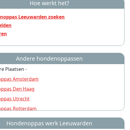
Hoe werkt het?
noppas Leeuwarden zoeken
lden
ren
Andere hondenoppassen
re Plaatsen -
ppas Amsterdam
ppas Den Haag
ppas Utrecht
ppas Rotterdam
ppas Nijmegen
Hondenoppas werk Leeuwarden
ppas Groningen