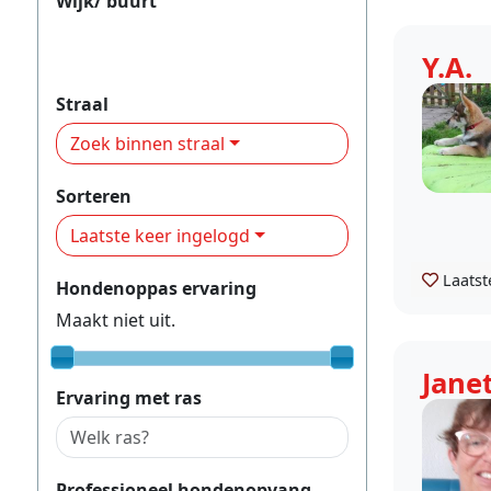
Wijk/ buurt
Bilgaard & Havankpark en
omgeving
Y.A.
Straal
Zoek binnen straal
Sorteren
Laatste keer ingelogd
Laatst
Hondenoppas ervaring
Maakt niet uit.
Jane
Ervaring met ras
Professioneel hondenopvang