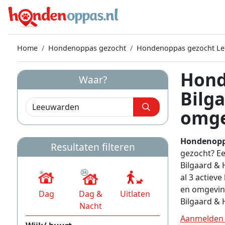
Home
Hondenoppas gezocht
Hondenoppas gezocht L
Hond
Waar?
Bilg
omge
Hondenopp
Resultaten filteren
gezocht? Ee
Bilgaard & 
al 3 actie
en omgevin
Dag
Dag &
Uitlaten
Bilgaard &
Nacht
Aanmelden 