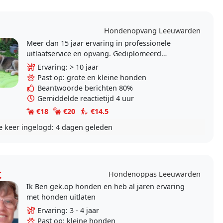
Hondenopvang Leeuwarden
Meer dan 15 jaar ervaring in professionele
uitlaatservice en opvang. Gediplomeerd
Kynologisch instructeur A en B. Certificaat
Ervaring: > 10 jaar
Dierenartsassistente.
Past op: grote en kleine honden
Beantwoorde berichten 80%
Gemiddelde reactietijd 4 uur
€18
€20
€14.5
e keer ingelogd:
4 dagen geleden
t
Hondenoppas Leeuwarden
Ik Ben gek.op honden en heb al jaren ervaring
met honden uitlaten
Ervaring: 3 - 4 jaar
Past op: kleine honden