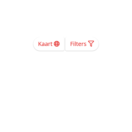
Kaart
Filters
Over Ons
Privacy
Voorwaarden
Tarieven
Help
Volg ons!