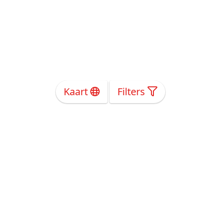
Kaart
Filters
Over Ons
Privacy
Voorwaarden
Tarieven
Help
Volg ons!