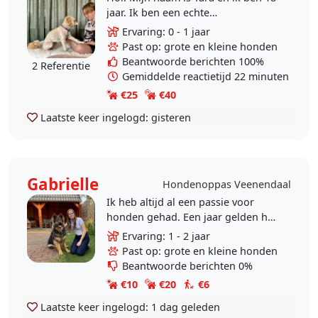
jaar. Ik ben een echte
dierenliefhebber met een groot
Ervaring: 0 - 1 jaar
hart voor honden. Ik vind het
Past op: grote en kleine honden
belangrijk dat een hond zich..
Beantwoorde berichten 100%
2 Referentie
Gemiddelde reactietijd 22 minuten
€25
€40
Laatste keer ingelogd:
gisteren
Gabrielle
Hondenoppas Veenendaal
Ik heb altijd al een passie voor
honden gehad. Een jaar gelden had
ik een hond die ik heel vaak uit liet
Ervaring: 1 - 2 jaar
en ook op paste. Heb nu ook nog
Past op: grote en kleine honden
een..
Beantwoorde berichten 0%
€10
€20
€6
Laatste keer ingelogd:
1 dag geleden