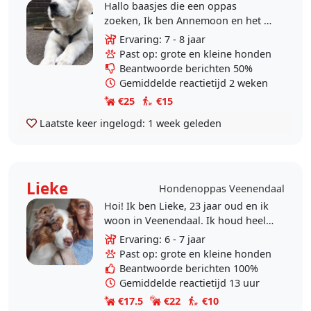
Hallo baasjes die een oppas
zoeken, Ik ben Annemoon en het is
mijn passie om met honden te
Ervaring: 7 - 8 jaar
wandelen in de natuur. Met veel
Past op: grote en kleine honden
plezier aandacht en..
Beantwoorde berichten 50%
Gemiddelde reactietijd 2 weken
€25
€15
Laatste keer ingelogd:
1 week geleden
Lieke
Hondenoppas Veenendaal
Hoi! Ik ben Lieke, 23 jaar oud en ik
woon in Veenendaal. Ik houd heel
erg van dieren en heb daarom de
Ervaring: 6 - 7 jaar
opleiding voor Paraveterinair
Past op: grote en kleine honden
(dierenarts..
Beantwoorde berichten 100%
Gemiddelde reactietijd 13 uur
€17.5
€22
€10