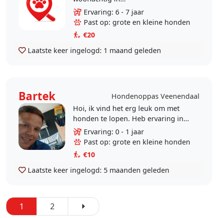
Renswoude/Veenendaal. Ik heb
Ervaring: 6 - 7 jaar
over de afgelopen jaren meerdere
Past op: grote en kleine honden
honden gehad (rottweiler). Ik heb..
€20
Laatste keer ingelogd:
1 maand geleden
Bartek
Hondenoppas Veenendaal
Hoi, ik vind het erg leuk om met
honden te lopen. Heb ervaring in
een hondenpension opgedaan dus
Ervaring: 0 - 1 jaar
uw hond is in goede handen!
Past op: grote en kleine honden
€10
Laatste keer ingelogd:
5 maanden geleden
1
2