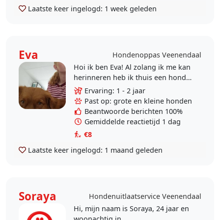
Laatste keer ingelogd:
1 week geleden
Eva
Hondenoppas Veenendaal
Hoi ik ben Eva! Al zolang ik me kan
herinneren heb ik thuis een hond
gehad, ik vind honden ook erg
Ervaring: 1 - 2 jaar
leuk! Ik heb ervaring met honden
Past op: grote en kleine honden
uitlaten,..
Beantwoorde berichten 100%
Gemiddelde reactietijd 1 dag
€8
Laatste keer ingelogd:
1 maand geleden
Soraya
Hondenuitlaatservice Veenendaal
Hi, mijn naam is Soraya, 24 jaar en
woonachtig in