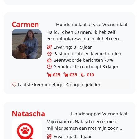
Carmen
Hondenuitlaatservice Veenendaal
Hallo, ik ben Carmen. Ik heb zelf
een bolonka zwetna en ik heb een
rhodesian ridgeback en een
Ervaring: 8 - 9 jaar
labradoodle gehad. Ik pas
Past op: grote en kleine honden
regelmatig op een labradoodle..
Beantwoorde berichten 77%
Gemiddelde reactietijd 3 dagen
€25
€35
€10
Laatste keer ingelogd:
4 dagen geleden
Natascha
Hondenoppas Veenendaal
Mijn naam is Natascha en ik meld
mij hier samen aan met mijn zoon
Sven van 10 jaar oud. Sven wil al
Ervaring: 0 - 1 jaar