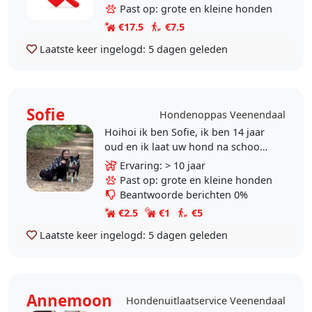
jaren een hond maar helaas gaat
Past op: grote en kleine honden
dat gewoon niet..
€17.5
€7.5
Laatste keer ingelogd:
5 dagen geleden
Sofie
Hondenoppas Veenendaal
Hoihoi ik ben Sofie, ik ben 14 jaar
oud en ik laat uw hond na schoo
tijd graag uit tegen een
Ervaring: > 10 jaar
vergoeding! Ik heb ervaring met
Past op: grote en kleine honden
kleinere hondjes, maar..
Beantwoorde berichten 0%
€2.5
€1
€5
Laatste keer ingelogd:
5 dagen geleden
Annemoon
Hondenuitlaatservice Veenendaal