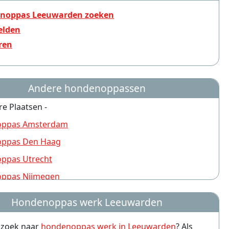
noppas Leeuwarden zoeken
lden
ren
Andere hondenoppassen
re Plaatsen -
ppas Amsterdam
ppas Den Haag
ppas Utrecht
ppas Nijmegen
ppas Rotterdam
Hondenoppas werk Leeuwarden
ppas Groningen
p zoek naar
hondenoppas werk in Leeuwarden
? Als
ppas Almere