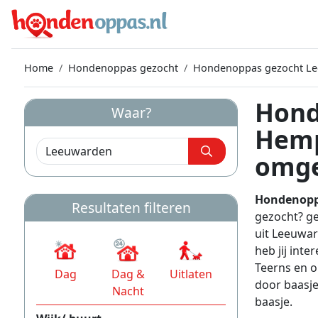
Home
Hondenoppas gezocht
Hondenoppas gezocht L
Hond
Waar?
Hemp
omge
Hondenopp
Resultaten filteren
gezocht? g
uit Leeuwa
heb jij int
Teerns en 
Dag
Dag &
Uitlaten
door baasjes
Nacht
baasje.