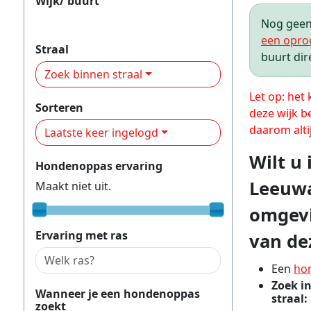
Wijk/ buurt
Hempens, Teerns en omgeving
Nog geen 
een opro
Straal
buurt dir
Zoek binnen straal
Let op: het
Sorteren
deze wijk b
daarom alti
Laatste keer ingelogd
Wilt u
Hondenoppas ervaring
Leeuwa
Maakt niet uit.
omgevi
Ervaring met ras
van dez
Een
ho
Zoek i
Wanneer je een hondenoppas
straal:
zoekt