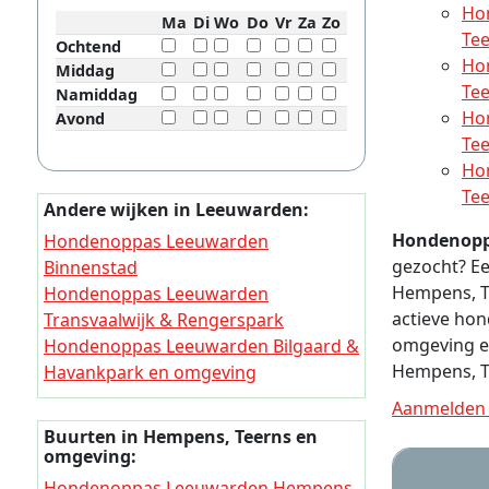
Ho
Ma
Di
Wo
Do
Vr
Za
Zo
Te
Ochtend
Ho
Middag
Te
Namiddag
Ho
Avond
Te
Ho
Te
Andere wijken in Leeuwarden:
Hondenopp
Hondenoppas Leeuwarden
gezocht? Ee
Binnenstad
Hempens, Te
Hondenoppas Leeuwarden
actieve ho
Transvaalwijk & Rengerspark
omgeving e
Hondenoppas Leeuwarden Bilgaard &
Hempens, T
Havankpark en omgeving
Hondenoppas Leeuwarden
Aanmelden 
Vrijheidswijk
Buurten in Hempens, Teerns en
Hondenoppas Leeuwarden Lekkum
omgeving:
en omgeving
Hondenoppas Leeuwarden Hempens