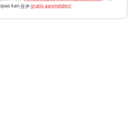
as kan jij je
gratis aanmelden!
ppas Amersfoort
ppas Arnhem
ppas Leiden
ppas Zwolle
ppas Eindhoven
ppas Breda
ppas Haarlem
ppas Apeldoorn
ppas Tilburg
ppas Hoofddorp
ppas Ede
ppas Purmerend
ppas Hilversum