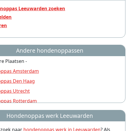
noppas Leeuwarden zoeken
lden
ren
Andere hondenoppassen
re Plaatsen -
ppas Amsterdam
ppas Den Haag
ppas Utrecht
ppas Rotterdam
ppas Nijmegen
Hondenoppas werk Leeuwarden
ppas Groningen
p zoek naar
hondenoppas werk in Leeuwarden
? Als
ppas Almere