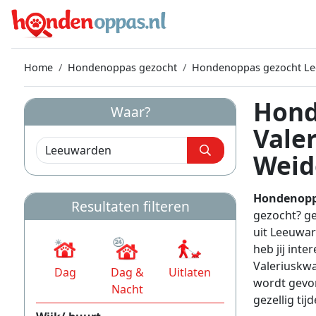
Home
Hondenoppas gezocht
Hondenoppas gezocht L
Hond
Waar?
Vale
Weid
Hondenopp
Resultaten filteren
gezocht? g
uit Leeuwa
heb jij int
Valeriuskw
Dag
Dag &
Uitlaten
wordt gevon
Nacht
gezellig tijd