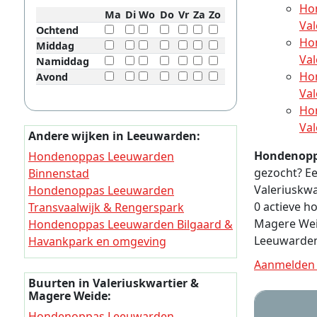
Ho
Ma
Di
Wo
Do
Vr
Za
Zo
Va
Ochtend
Ho
Middag
Va
Namiddag
Ho
Avond
Va
Ho
Va
Andere wijken in Leeuwarden:
Hondenopp
Hondenoppas Leeuwarden
gezocht? Ee
Binnenstad
Valeriuskwa
Hondenoppas Leeuwarden
0 actieve 
Transvaalwijk & Rengerspark
Magere Wei
Hondenoppas Leeuwarden Bilgaard &
Leeuwarden
Havankpark en omgeving
Hondenoppas Leeuwarden
Aanmelden 
Vrijheidswijk
Buurten in Valeriuskwartier &
Hondenoppas Leeuwarden Lekkum
Magere Weide:
en omgeving
Hondenoppas Leeuwarden