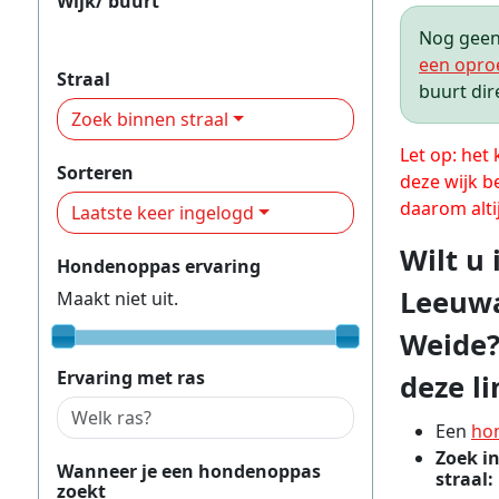
Wijk/ buurt
Valeriuskwartier & Magere Weide
Nog geen 
een opro
Straal
buurt dir
Zoek binnen straal
Let op: het
Sorteren
deze wijk b
daarom alti
Laatste keer ingelogd
Wilt u
Hondenoppas ervaring
Leeuwa
Maakt niet uit.
Weide?
Ervaring met ras
deze li
Een
ho
Zoek i
Wanneer je een hondenoppas
straal:
zoekt