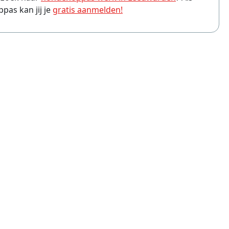
as kan jij je
gratis aanmelden!
ppas Amersfoort
ppas Arnhem
ppas Leiden
ppas Zwolle
ppas Eindhoven
ppas Breda
ppas Haarlem
ppas Apeldoorn
ppas Tilburg
ppas Hoofddorp
ppas Ede
ppas Hilversum
ppas Enschede