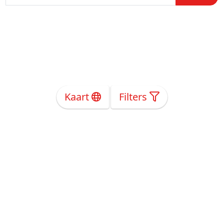
Kaart
Filters
Over Ons
Privacy
Voorwaarden
Tarieven
Help
Volg ons!