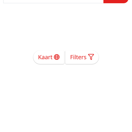
Kaart
Filters
Over Ons
Privacy
Voorwaarden
Tarieven
Help
Volg ons!