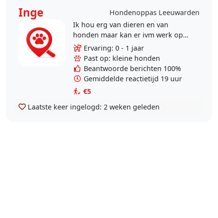
Inge
Hondenoppas Leeuwarden
Ik hou erg van dieren en van
honden maar kan er ivm werk op
dit moment niet zelf aan beginnen
Ervaring: 0 - 1 jaar
en zou het leuk vinden af en toe
Past op: kleine honden
een hond uit te laten..
Beantwoorde berichten 100%
Gemiddelde reactietijd 19 uur
€5
Laatste keer ingelogd:
2 weken geleden