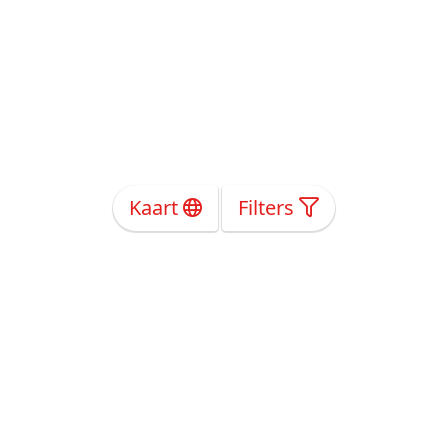
Kaart
Filters
Over Ons
Privacy
Voorwaarden
Tarieven
Help
Volg ons!