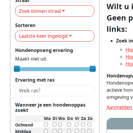
Straal
Wilt u
Zoek binnen straal
Geen p
Sorteren
links:
Laatste keer ingelogd
Zoek i
Ho
Hondenopvang ervaring
Ho
Maakt niet uit.
Ho
Hondenopv
Ervaring met ras
Hondenopvan
actieve hon
omgeving v
Wanneer je een hondenoppas
Aanmelden 
zoekt
Ma
Di
Wo
Do
Vr
Za
Zo
Ochtend
Middag