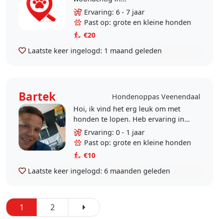
Renswoude/Veenendaal. Ik heb
Ervaring: 6 - 7 jaar
over de afgelopen jaren meerdere
Past op: grote en kleine honden
honden gehad (rottweiler). Ik heb..
€20
Laatste keer ingelogd:
1 maand geleden
Bartek
Hondenoppas Veenendaal
Hoi, ik vind het erg leuk om met
honden te lopen. Heb ervaring in
een hondenpension opgedaan dus
Ervaring: 0 - 1 jaar
uw hond is in goede handen!
Past op: grote en kleine honden
€10
Laatste keer ingelogd:
6 maanden geleden
1
2