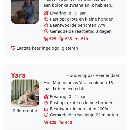
een bolonka zwetna en ik heb een
rhodesian ridgeback en een
Ervaring: 8 - 9 jaar
labradoodle gehad. Ik pas
Past op: grote en kleine honden
regelmatig op een labradoodle..
Beantwoorde berichten 77%
Gemiddelde reactietijd 3 dagen
€25
€35
€10
Laatste keer ingelogd:
gisteren
Yara
Hondenoppas Veenendaal
Hoi! Mijn naam is Yara en ik ben 18
jaar. Ik ben een echte
dierenliefhebber met een groot
Ervaring: 0 - 1 jaar
hart voor honden. Ik vind het
Past op: grote en kleine honden
belangrijk dat een hond zich..
Beantwoorde berichten 100%
2 Referentie
Gemiddelde reactietijd 22 minuten
€25
€40