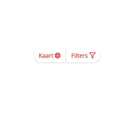
Kaart
Filters
Over Ons
Privacy
Voorwaarden
Tarieven
Help
Volg ons!