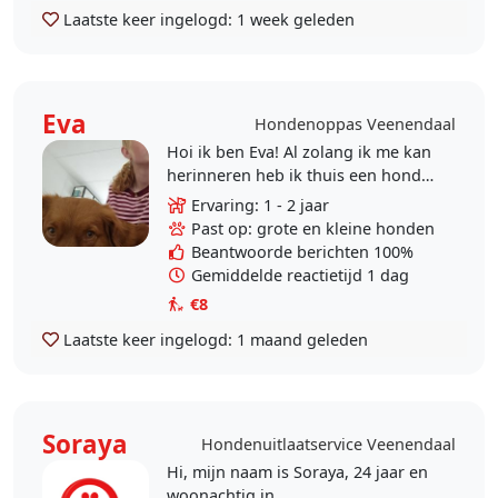
Laatste keer ingelogd:
1 week geleden
Eva
Hondenoppas Veenendaal
Hoi ik ben Eva! Al zolang ik me kan
herinneren heb ik thuis een hond
gehad, ik vind honden ook erg
Ervaring: 1 - 2 jaar
leuk! Ik heb ervaring met honden
Past op: grote en kleine honden
uitlaten,..
Beantwoorde berichten 100%
Gemiddelde reactietijd 1 dag
€8
Laatste keer ingelogd:
1 maand geleden
Soraya
Hondenuitlaatservice Veenendaal
Hi, mijn naam is Soraya, 24 jaar en
woonachtig in