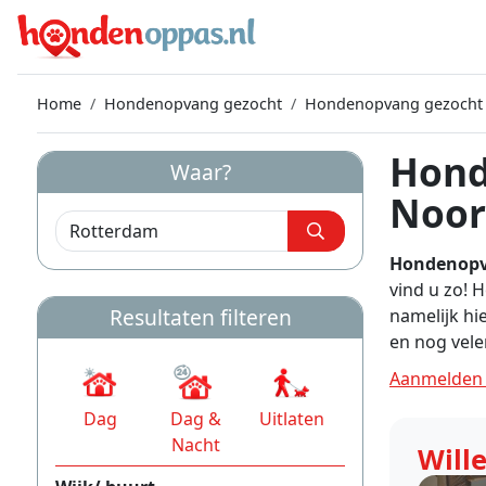
Home
Hondenopvang gezocht
Hondenopvang gezocht
Hond
Waar?
Noor
Hondenopv
vind u zo!
Resultaten filteren
namelijk hi
en nog vel
Aanmelden 
Dag
Dag &
Uitlaten
Nacht
Will