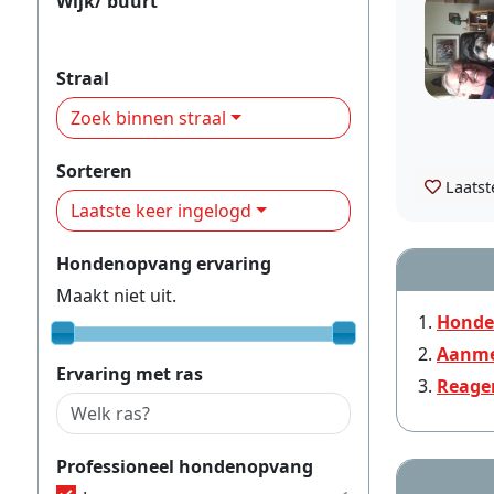
Wijk/ buurt
Noord
Straal
Zoek binnen straal
Sorteren
Laatst
Laatste keer ingelogd
Hondenopvang ervaring
Maakt niet uit.
Honde
Aanme
Ervaring met ras
Reage
Professioneel hondenopvang