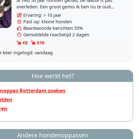
Ik heb 50 jaar honden gehad, de laaste is pas
overleden. Een groot gemis ik ben nu te oud
voor een andere, ik zou wel een paar dagen op
Ervaring: > 10 jaar
willen passen..
Past op: kleine honden
Beantwoorde berichten 55%
Gemiddelde reactietijd 2 dagen
€6
€10
e keer ingelogd:
vandaag
Hoe werkt het?
noppas Rotterdam zoeken
lden
ren
Andere hondenoppassen