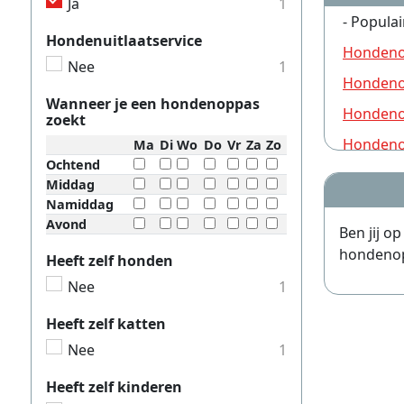
Ja
1
- Populai
Hondenuitlaatservice
Hondeno
Nee
1
Hondeno
Wanneer je een hondenoppas
Hondeno
zoekt
Hondeno
Ma
Di
Wo
Do
Vr
Za
Zo
Ochtend
Hondeno
Middag
Namiddag
Hondeno
Avond
Ben jij o
Hondeno
hondenopp
Heeft zelf honden
Hondeno
Nee
1
Hondeno
Heeft zelf katten
Hondeno
Nee
1
Hondeno
Heeft zelf kinderen
Hondeno