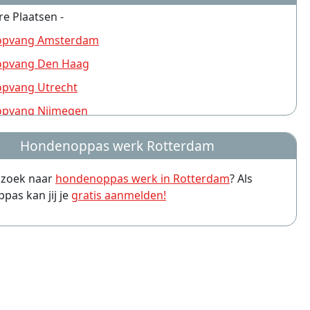
re Plaatsen -
pvang Amsterdam
pvang Den Haag
pvang Utrecht
pvang Nijmegen
pvang Groningen
Hondenoppas werk Rotterdam
pvang Almere
p zoek naar
hondenoppas werk in Rotterdam
? Als
pvang Amersfoort
as kan jij je
gratis aanmelden!
pvang Arnhem
pvang Leiden
pvang Zwolle
pvang Eindhoven
pvang Breda