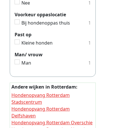
Nee
1
Hondeno
Voorkeur oppaslocatie
Hondeno
Bij hondenoppas thuis
1
Hondeno
Hondeno
Past op
Kleine honden
1
Hondeno
Hondeno
Man/ vrouw
Man
1
Hondeno
Hondeno
Hondeno
Andere wijken in Rotterdam:
Hondeno
Hondenopvang Rotterdam
Stadscentrum
Hondeno
Hondenopvang Rotterdam
Hondeno
Delfshaven
Hondeno
Hondenopvang Rotterdam Overschie