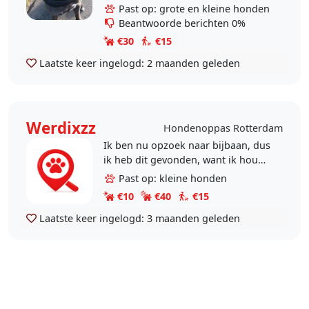
ook de honden uit van familie en
Past op: grote en kleine honden
kennissen...
Beantwoorde berichten 0%
€30
€15
Laatste keer ingelogd:
2 maanden geleden
Werdixzz
Hondenoppas Rotterdam
Ik ben nu opzoek naar bijbaan, dus
ik heb dit gevonden, want ik hou
heel erg van honden, en heb daar
Past op: kleine honden
weel zin in
€10
€40
€15
Laatste keer ingelogd:
3 maanden geleden