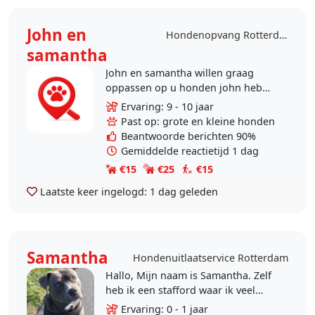
John en
Hondenopvang Rotterdam
samantha
John en samantha willen graag
oppassen op u honden john heb
gewerkt in hondenasiel en In
Ervaring: 9 - 10 jaar
trainen centrum voor honden en
Past op: grote en kleine honden
me stief ma had een..
Beantwoorde berichten 90%
Gemiddelde reactietijd 1 dag
€15
€25
€15
Laatste keer ingelogd:
1 dag geleden
Samantha
Hondenuitlaatservice Rotterdam
Hallo, Mijn naam is Samantha. Zelf
heb ik een stafford waar ik veel
mee buiten loop. Af en toe laat ik
Ervaring: 0 - 1 jaar