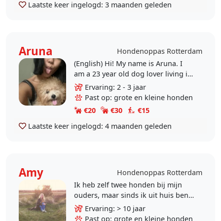
Laatste keer ingelogd:
3 maanden geleden
Aruna
Hondenoppas Rotterdam
(English) Hi! My name is Aruna. I
am a 23 year old dog lover living in
Rotterdam. I am originally from
Ervaring: 2 - 3 jaar
Indonesia, where my family and I
Past op: grote en kleine honden
have 5 dogs..
€20
€30
€15
Laatste keer ingelogd:
4 maanden geleden
Amy
Hondenoppas Rotterdam
Ik heb zelf twee honden bij mijn
ouders, maar sinds ik uit huis ben
gegaan om te studeren (en
Ervaring: > 10 jaar
onderhouden werkend ;) )mis ik het
Past op: grote en kleine honden