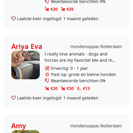
Beantwoorde berichten 0%
€20
€35
Laatste keer ingelogd:
1 maand geleden
Ariya Eva
Hondenoppas Rotterdam
I really love animals - dogs and
horses are my favorite! Me and my
boyfriend have often taken care of
Ervaring: 0 - 1 jaar
our friends/family's dogs - once
Past op: grote en kleine honden
they leave we..
Beantwoorde berichten 0%
€20
€30
€13
Laatste keer ingelogd:
1 maand geleden
Amy
Hondenoppas Rotterdam