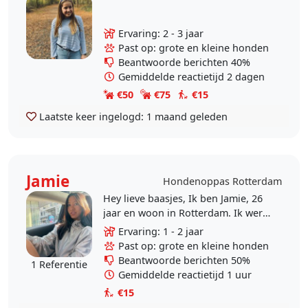
Ervaring: 2 - 3 jaar
Past op: grote en kleine honden
Beantwoorde berichten 40%
Gemiddelde reactietijd 2 dagen
€50
€75
€15
Laatste keer ingelogd:
1 maand geleden
Jamie
Hondenoppas Rotterdam
Hey lieve baasjes, Ik ben Jamie, 26
jaar en woon in Rotterdam. Ik werk
als freelance fotograaf en model,
Ervaring: 1 - 2 jaar
waardoor ik een flexibel schema
Past op: grote en kleine honden
heb en veel..
Beantwoorde berichten 50%
1 Referentie
Gemiddelde reactietijd 1 uur
€15