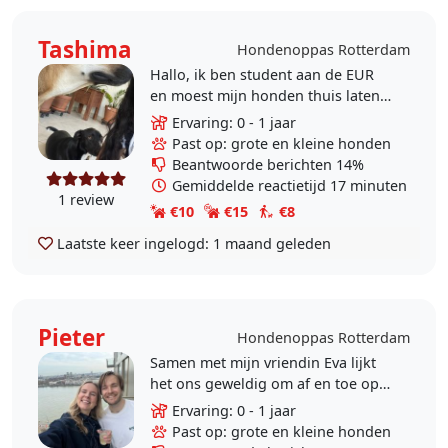
Tashima
Hondenoppas Rotterdam
Hallo, ik ben student aan de EUR
en moest mijn honden thuis laten
toen ik hier ben verhuisd. Ik hou
Ervaring: 0 - 1 jaar
veel van honden en vind het super
Past op: grote en kleine honden
leuk om met ze..
Beantwoorde berichten 14%
Gemiddelde reactietijd 17 minuten
1 review
€10
€15
€8
Laatste keer ingelogd:
1 maand geleden
Pieter
Hondenoppas Rotterdam
Samen met mijn vriendin Eva lijkt
het ons geweldig om af en toe op
een hond in de buurt te kunnen
Ervaring: 0 - 1 jaar
passen. We werken vaak thuis en
Past op: grote en kleine honden
het lijkt ons super..