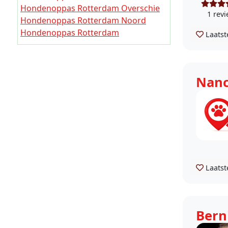
Hondenoppas Rotterdam Overschie
1 rev
Hondenoppas Rotterdam Noord
Hondenoppas Rotterdam
Laatst
Hillegersberg-Schiebroek
Hondenoppas Rotterdam Kralingen-
Crooswijk
Nan
Hondenoppas Rotterdam Feijenoord
Hondenoppas Rotterdam
IJsselmonde
Hondenoppas Rotterdam Pernis
Hondenoppas Rotterdam Prins
Alexander
Hondenoppas Rotterdam Charlois
Hondenoppas Rotterdam Hoogvliet
Laatst
Hondenoppas Rotterdam Hoek van
Holland
Hondenoppas Rotterdam Spaanse
Bern
Polder