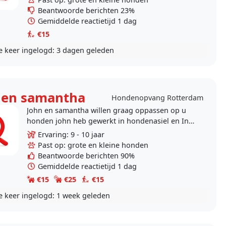
Beantwoorde berichten 23%
Gemiddelde reactietijd 1 dag
€15
e keer ingelogd:
3 dagen geleden
 en samantha
Hondenopvang Rotterdam
John en samantha willen graag oppassen op u
honden john heb gewerkt in hondenasiel en In
trainen centrum voor honden en me stief ma
Ervaring: 9 - 10 jaar
had een..
Past op: grote en kleine honden
Beantwoorde berichten 90%
Gemiddelde reactietijd 1 dag
€15
€25
€15
e keer ingelogd:
1 week geleden