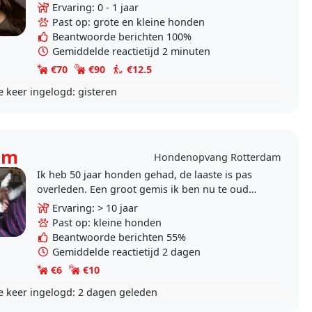
hou van lange wandelingen en vindt het zeker
Ervaring: 0 - 1 jaar
geen..
Past op: grote en kleine honden
Beantwoorde berichten 100%
Gemiddelde reactietijd 2 minuten
€70
€90
€12.5
e keer ingelogd:
gisteren
em
Hondenopvang Rotterdam
Ik heb 50 jaar honden gehad, de laaste is pas
overleden. Een groot gemis ik ben nu te oud
voor een andere, ik zou wel een paar dagen op
Ervaring: > 10 jaar
willen passen..
Past op: kleine honden
Beantwoorde berichten 55%
Gemiddelde reactietijd 2 dagen
€6
€10
e keer ingelogd:
2 dagen geleden