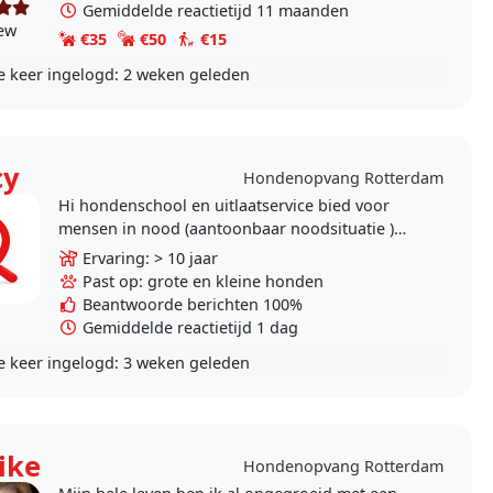
Gemiddelde reactietijd 11 maanden
iew
€35
€50
€15
e keer ingelogd:
2 weken geleden
cy
Hondenopvang Rotterdam
Hi hondenschool en uitlaatservice bied voor
mensen in nood (aantoonbaar noodsituatie )
gratis dag opvang of uitlaatservice aan op
Ervaring: > 10 jaar
afgesloten veld ook..
Past op: grote en kleine honden
Beantwoorde berichten 100%
Gemiddelde reactietijd 1 dag
e keer ingelogd:
3 weken geleden
ike
Hondenopvang Rotterdam