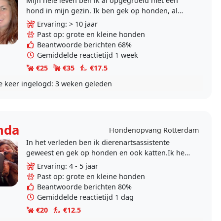
Mijn hele leven ben ik al opgegroeid met een
hond in mijn gezin. Ik ben gek op honden, al
van kleins af aan al voel ik echte liefde! Ik vind
Ervaring: > 10 jaar
het..
Past op: grote en kleine honden
Beantwoorde berichten 68%
Gemiddelde reactietijd 1 week
€25
€35
€17.5
e keer ingelogd:
3 weken geleden
nda
Hondenopvang Rotterdam
In het verleden ben ik dierenartsassistente
geweest en gek op honden en ook katten.Ik heb
tijd dus zou het leuk vinden om op uw hond te
Ervaring: 4 - 5 jaar
passen en er..
Past op: grote en kleine honden
Beantwoorde berichten 80%
Gemiddelde reactietijd 1 dag
€20
€12.5