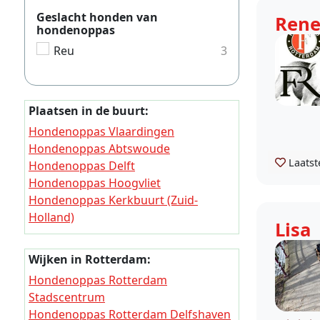
Geslacht honden van
Ren
hondenoppas
Reu
3
Plaatsen in de buurt:
Hondenoppas Vlaardingen
Hondenoppas Abtswoude
Laatst
Hondenoppas Delft
Hondenoppas Hoogvliet
Hondenoppas Kerkbuurt (Zuid-
Holland)
Lisa
Hondenoppas Pernis
Hondenoppas Poortugaal
Wijken in Rotterdam:
Hondenoppas Delfgauw
Hondenoppas Rotterdam
Hondenoppas Schiedam
Stadscentrum
Hondenoppas Oude Leede
Hondenoppas Rotterdam Delfshaven