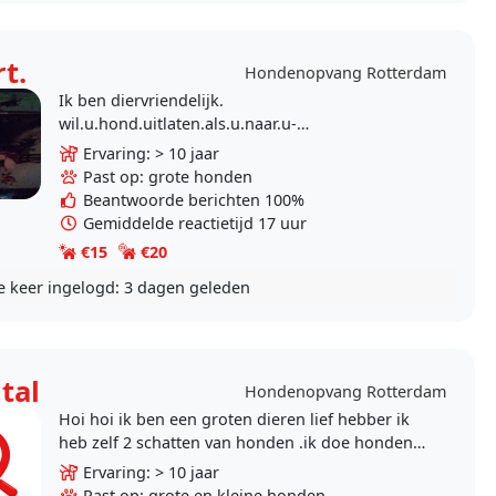
t.
Hondenopvang Rotterdam
Ik ben diervriendelijk.
wil.u.hond.uitlaten.als.u.naar.u-
werk.bent.of.op..
Ervaring: > 10 jaar
Past op: grote honden
Beantwoorde berichten 100%
Gemiddelde reactietijd 17 uur
€15
€20
e keer ingelogd:
3 dagen geleden
tal
Hondenopvang Rotterdam
Hoi hoi ik ben een groten dieren lief hebber ik
heb zelf 2 schatten van honden .ik doe honden
uit laten ook als me werk natuurlijk met veel
Ervaring: > 10 jaar
liefde
Past op: grote en kleine honden