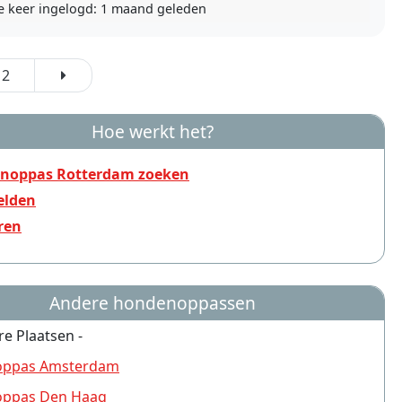
e keer ingelogd:
1 maand geleden
2
Hoe werkt het?
noppas Rotterdam zoeken
lden
ren
Andere hondenoppassen
re Plaatsen -
ppas Amsterdam
ppas Den Haag