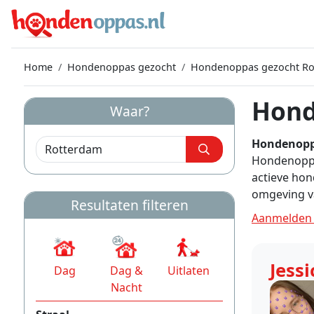
Home
Hondenoppas gezocht
Hondenoppas gezocht Ro
Hond
Waar?
Hondenopp
Hondenoppas
actieve ho
omgeving v
Resultaten filteren
Aanmelden 
Jessi
Dag
Dag &
Uitlaten
Nacht