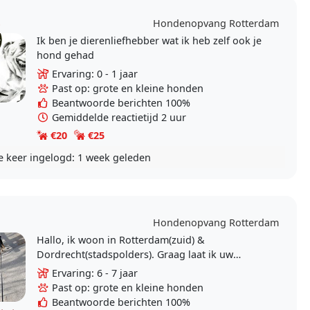
e
Hondenopvang Rotterdam
Ik ben je dierenliefhebber wat ik heb zelf ook je
hond gehad
Ervaring: 0 - 1 jaar
Past op: grote en kleine honden
Beantwoorde berichten 100%
Gemiddelde reactietijd 2 uur
€20
€25
e keer ingelogd:
1 week geleden
Hondenopvang Rotterdam
Hallo, ik woon in Rotterdam(zuid) &
Dordrecht(stadspolders). Graag laat ik uw
viervoeter uit op locatie, er zijn opties om uw
Ervaring: 6 - 7 jaar
viervoeter ook..
Past op: grote en kleine honden
Beantwoorde berichten 100%