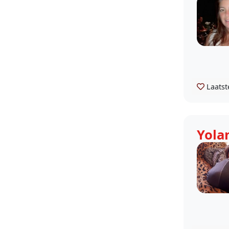
Hondenoppas Rotterdam Nieuw
Mathenesse
Hondenoppas Rotterdam Waalhaven
Hondenoppas Rotterdam
Vondelingenplaat
Hondenoppas Rotterdam Botlek
Hondenoppas Rotterdam
Bedrijvenpark Noord-West
Laatst
Hondenoppas Rotterdam Rivium
Hondenoppas Rotterdam
Bedrijventerrein Schieveen
Yola