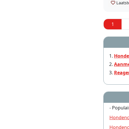
Laatst
1
Honde
Aanme
Reage
- Populai
Hondeno
Hondeno