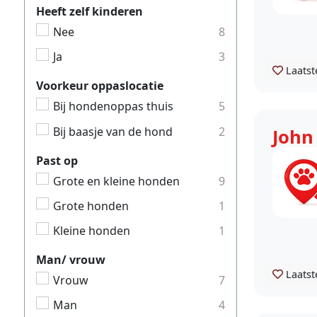
Heeft zelf kinderen
Nee
8
Ja
3
Laatst
Voorkeur oppaslocatie
Bij hondenoppas thuis
5
Bij baasje van de hond
2
John
Past op
Grote en kleine honden
9
Grote honden
1
Kleine honden
1
Man/ vrouw
Laatst
Vrouw
7
Man
4