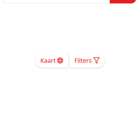
Kaart
Filters
Over Ons
Privacy
Voorwaarden
Tarieven
Help
Volg ons!