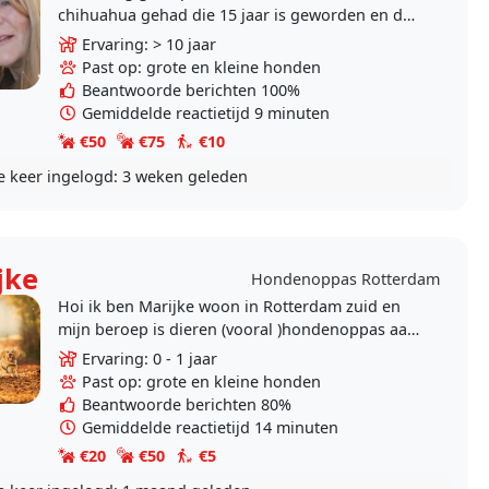
chihuahua gehad die 15 jaar is geworden en dol
was op mij Ik wil graag voor andere honden
Ervaring: > 10 jaar
zorgen ,en ze het..
Past op: grote en kleine honden
Beantwoorde berichten 100%
Gemiddelde reactietijd 9 minuten
€50
€75
€10
e keer ingelogd:
3 weken geleden
jke
Hondenoppas Rotterdam
Hoi ik ben Marijke woon in Rotterdam zuid en
mijn beroep is dieren (vooral )hondenoppas aan
huis. Ik doe dit werk nou zeker al 2 jaar en ik
Ervaring: 0 - 1 jaar
ben dol..
Past op: grote en kleine honden
Beantwoorde berichten 80%
Gemiddelde reactietijd 14 minuten
€20
€50
€5