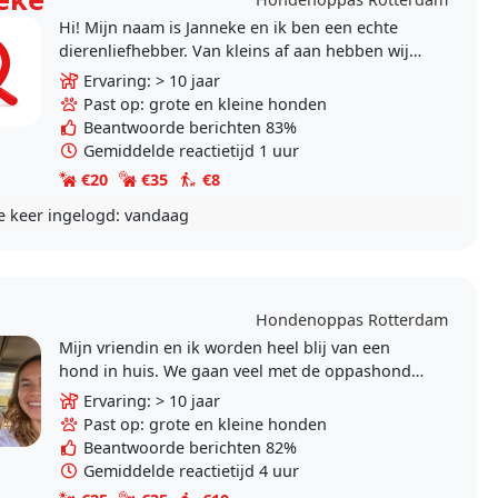
Hi! Mijn naam is Janneke en ik ben een echte
dierenliefhebber. Van kleins af aan hebben wij
thuis altijd honden gehad en toen ik ging
Ervaring: > 10 jaar
studeren paste..
Past op: grote en kleine honden
Beantwoorde berichten 83%
Gemiddelde reactietijd 1 uur
€20
€35
€8
e keer ingelogd:
vandaag
Hondenoppas Rotterdam
Mijn vriendin en ik worden heel blij van een
hond in huis. We gaan veel met de oppashond
naar buiten en vinden het leuk om met ze te
Ervaring: > 10 jaar
spelen. Op deze..
Past op: grote en kleine honden
Beantwoorde berichten 82%
Gemiddelde reactietijd 4 uur