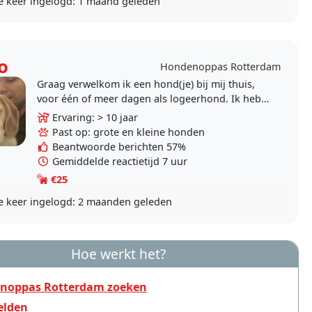
e keer ingelogd:
1 maand geleden
o
Hondenoppas Rotterdam
Graag verwelkom ik een hond(je) bij mij thuis,
voor één of meer dagen als logeerhond. Ik heb
lang honden gehad (herder, stabij, beagle), en
Ervaring: > 10 jaar
zoals..
Past op: grote en kleine honden
Beantwoorde berichten 57%
Gemiddelde reactietijd 7 uur
€25
e keer ingelogd:
2 maanden geleden
Hoe werkt het?
noppas Rotterdam zoeken
lden