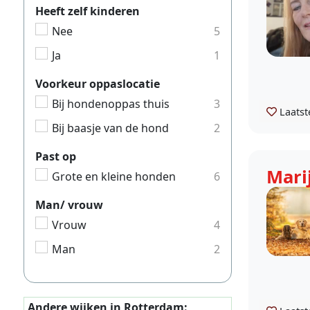
Heeft zelf kinderen
Nee
5
Ja
1
Voorkeur oppaslocatie
Bij hondenoppas thuis
3
Laatst
Bij baasje van de hond
2
Past op
Mari
Grote en kleine honden
6
Man/ vrouw
Vrouw
4
Man
2
Andere wijken in Rotterdam: