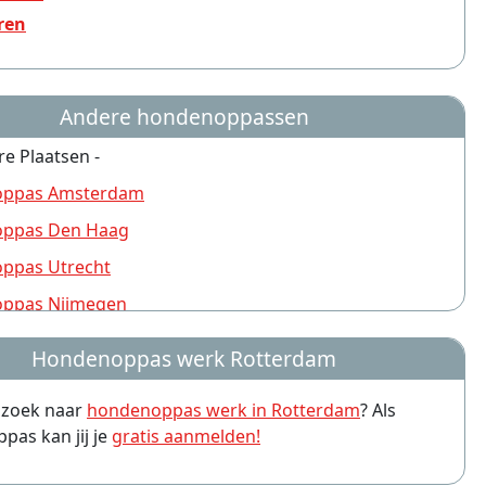
ren
Andere hondenoppassen
re Plaatsen -
ppas Amsterdam
ppas Den Haag
ppas Utrecht
ppas Nijmegen
ppas Groningen
Hondenoppas werk Rotterdam
ppas Almere
p zoek naar
hondenoppas werk in Rotterdam
? Als
ppas Amersfoort
as kan jij je
gratis aanmelden!
ppas Arnhem