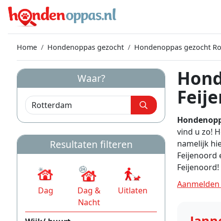
Home
Hondenoppas gezocht
Hondenoppas gezocht Ro
Hond
Waar?
Feij
Hondenopp
vind u zo! 
Resultaten filteren
namelijk hi
Feijenoord
Feijenoord!
Aanmelden 
Dag
Dag &
Uitlaten
Nacht
Jann