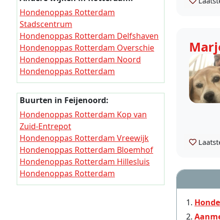
Laatst
Hondenoppas Rotterdam
Stadscentrum
Hondenoppas Rotterdam Delfshaven
Marj
Hondenoppas Rotterdam Overschie
Hondenoppas Rotterdam Noord
Hondenoppas Rotterdam
Hillegersberg-Schiebroek
Hondenoppas Rotterdam Kralingen-
Buurten in Feijenoord:
Crooswijk
Hondenoppas Rotterdam Kop van
Hondenoppas Rotterdam Feijenoord
Zuid-Entrepot
Hondenoppas Rotterdam
Hondenoppas Rotterdam Vreewijk
IJsselmonde
Laatst
Hondenoppas Rotterdam Bloemhof
Hondenoppas Rotterdam Pernis
Hondenoppas Rotterdam Hillesluis
Hondenoppas Rotterdam Prins
Hondenoppas Rotterdam
Alexander
Katendrecht
Hondenoppas Rotterdam Charlois
Hondenoppas Rotterdam
Hondenoppas Rotterdam Hoogvliet
Honde
Afrikaanderwijk
Hondenoppas Rotterdam Hoek van
Aanme