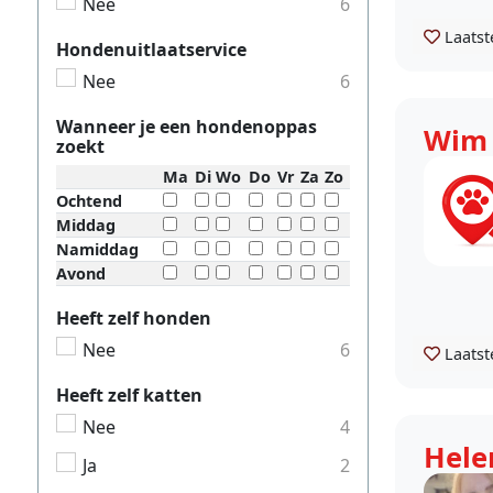
Nee
6
Laatst
Hondenuitlaatservice
Nee
6
Wanneer je een hondenoppas
Wim
zoekt
Ma
Di
Wo
Do
Vr
Za
Zo
Ochtend
Middag
Namiddag
Avond
Heeft zelf honden
Nee
6
Laatst
Heeft zelf katten
Nee
4
Hele
Ja
2