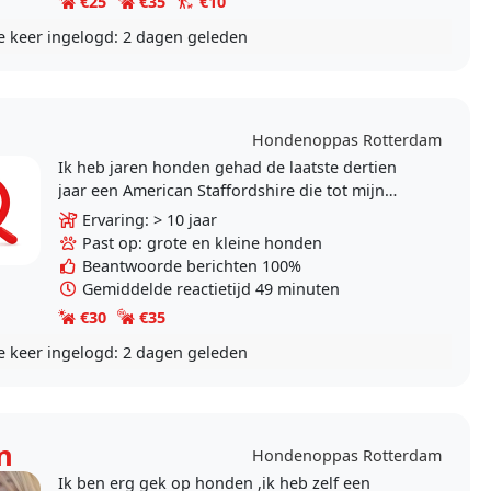
€25
€35
€10
e keer ingelogd:
2 dagen geleden
Hondenoppas Rotterdam
Ik heb jaren honden gehad de laatste dertien
jaar een American Staffordshire die tot mijn
verdriet in Januari door ouderdom is overleden.
Ervaring: > 10 jaar
Wil en kan..
Past op: grote en kleine honden
Beantwoorde berichten 100%
Gemiddelde reactietijd 49 minuten
€30
€35
e keer ingelogd:
2 dagen geleden
n
Hondenoppas Rotterdam
Ik ben erg gek op honden ,ik heb zelf een