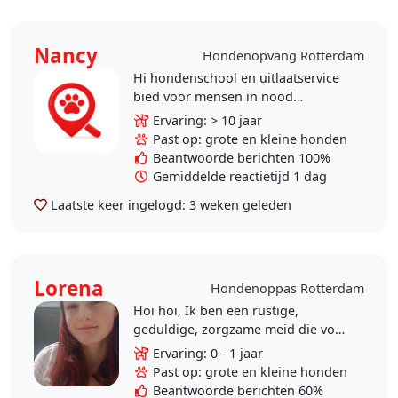
Nancy
Hondenopvang Rotterdam
Hi hondenschool en uitlaatservice
bied voor mensen in nood
(aantoonbaar noodsituatie ) gratis
Ervaring: > 10 jaar
dag opvang of uitlaatservice aan op
Past op: grote en kleine honden
afgesloten veld ook..
Beantwoorde berichten 100%
Gemiddelde reactietijd 1 dag
Laatste keer ingelogd:
3 weken geleden
Lorena
Hondenoppas Rotterdam
Hoi hoi, Ik ben een rustige,
geduldige, zorgzame meid die voor
de zomervakantie een bijbaantje
Ervaring: 0 - 1 jaar
zoekt als hondenoppas. Zelf heb ik
Past op: grote en kleine honden
bij een..
Beantwoorde berichten 60%