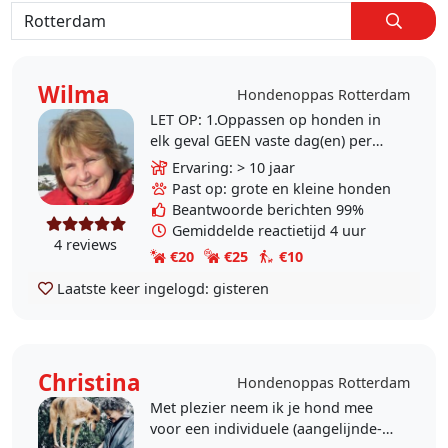
Wilma
Hondenoppas Rotterdam
LET OP: 1.Oppassen op honden in
elk geval GEEN vaste dag(en) per
week 2. Oppassen op andere
Ervaring: > 10 jaar
dieren dan honden kan ook bij het
Past op: grote en kleine honden
baasje thuis, als ik..
Beantwoorde berichten 99%
Gemiddelde reactietijd 4 uur
4 reviews
€20
€25
€10
Laatste keer ingelogd:
gisteren
Christina
Hondenoppas Rotterdam
Met plezier neem ik je hond mee
voor een individuele (aangelijnde-