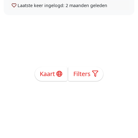
Laatste keer ingelogd:
2 maanden geleden
Kaart
Filters
Over Ons
Privacy
Voorwaarden
Tarieven
Help