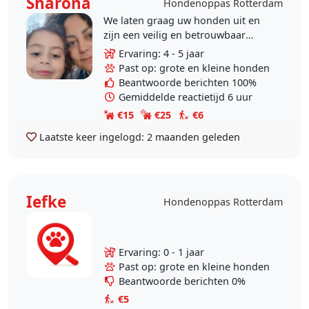
Sharona
Hondenoppas Rotterdam
We laten graag uw honden uit en
zijn een veilig en betrouwbaar
oppas adres. Voor structurele en
Ervaring: 4 - 5 jaar
niet structurele situaties is er altijd
Past op: grote en kleine honden
ruimte voor..
Beantwoorde berichten 100%
Gemiddelde reactietijd 6 uur
€15
€25
€6
Laatste keer ingelogd:
2 maanden geleden
Iefke
Hondenoppas Rotterdam
Ervaring: 0 - 1 jaar
Past op: grote en kleine honden
Beantwoorde berichten 0%
€5