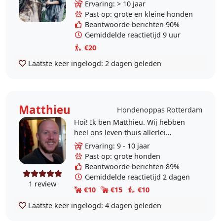
of losloop) wandeling in Rotterdam
Ervaring: > 10 jaar
Hillegersberg/Kleiwegkwartier/Kralingen
Past op: grote en kleine honden
(in..
Beantwoorde berichten 90%
Gemiddelde reactietijd 9 uur
€20
Laatste keer ingelogd:
2 dagen geleden
Matthieu
Hondenoppas Rotterdam
Hoi! Ik ben Matthieu. Wij hebben
heel ons leven thuis allerlei
huisdieren gehad waarvoor ik
Ervaring: 9 - 10 jaar
zorgde. Ik heb overdag een drukke
Past op: grote honden
baan en vind het..
Beantwoorde berichten 89%
Gemiddelde reactietijd 2 dagen
1 review
€10
€15
€10
Laatste keer ingelogd:
4 dagen geleden