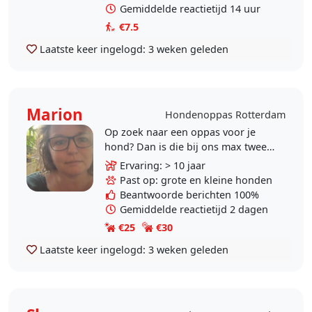
Gemiddelde reactietijd 14 uur
€7.5
Laatste keer ingelogd:
3 weken geleden
Marion
Hondenoppas Rotterdam
Op zoek naar een oppas voor je
hond? Dan is die bij ons max twee
dagen per week van harte welkom!
Ervaring: > 10 jaar
We hebben al een lieve labrador
Past op: grote en kleine honden
van 10 jaar, dus..
Beantwoorde berichten 100%
Gemiddelde reactietijd 2 dagen
€25
€30
Laatste keer ingelogd:
3 weken geleden