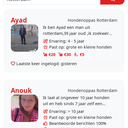
Ayad
Hondenoppas Rotterdam
Ik ben Ayad een man uit
rotterdam,39 jaar oud ,ik zoekwerk
als hondenoppas, ik heb ervaring.
Ervaring: 4 - 5 jaar
Ons hondje is pas overleden en
Past op: grote en kleine honden
daarom naast mijn werk..
€20
€30
€5
Laatste keer ingelogd:
gisteren
Anouk
Hondenoppas Rotterdam
Ik laat al ongeveer 10 jaar honden
uit en heb sinds 7 jaar zelf een
hond.Ik ben gek op ze,kan mij
Ervaring: > 10 jaar
geen leven zonder hond
Past op: grote en kleine honden
voorstellen.Mijn hond Chica..
Beantwoorde berichten 100%