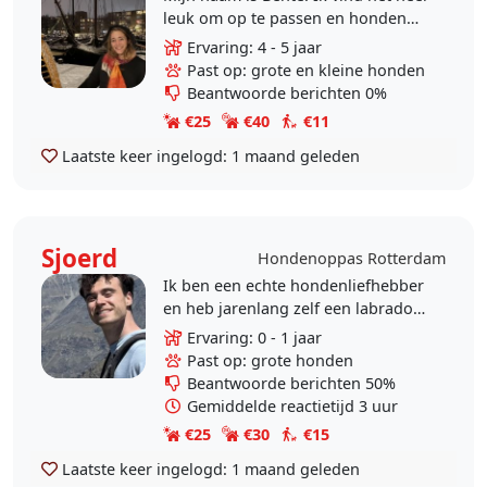
leuk om op te passen en honden
uit te laten. Ik heb zelf geen
Ervaring: 4 - 5 jaar
huisdieren, maar wel veel ervaring.
Past op: grote en kleine honden
Geregeld heb..
Beantwoorde berichten 0%
€25
€40
€11
Laatste keer ingelogd:
1 maand geleden
Sjoerd
Hondenoppas Rotterdam
Ik ben een echte hondenliefhebber
en heb jarenlang zelf een labrador
gehad. Tegenwoordig laat ik
Ervaring: 0 - 1 jaar
geregeld de honden van vrienden
Past op: grote honden
en familie uit, en..
Beantwoorde berichten 50%
Gemiddelde reactietijd 3 uur
€25
€30
€15
Laatste keer ingelogd:
1 maand geleden