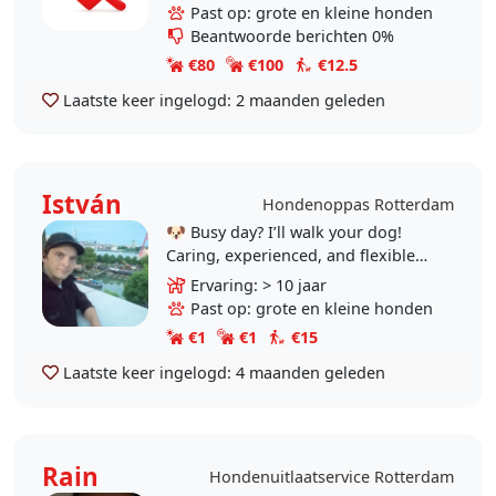
hond een Weimaraner met
Past op: grote en kleine honden
epilepsie. Waardoor..
Beantwoorde berichten 0%
€80
€100
€12.5
Laatste keer ingelogd:
2 maanden geleden
István
Hondenoppas Rotterdam
🐶 Busy day? I’ll walk your dog!
Caring, experienced, and flexible
dog walker available. Hi! I’m a 36-
Ervaring: > 10 jaar
year-old animal lover, and dogs
Past op: grote en kleine honden
have..
€1
€1
€15
Laatste keer ingelogd:
4 maanden geleden
Rain
Hondenuitlaatservice Rotterdam