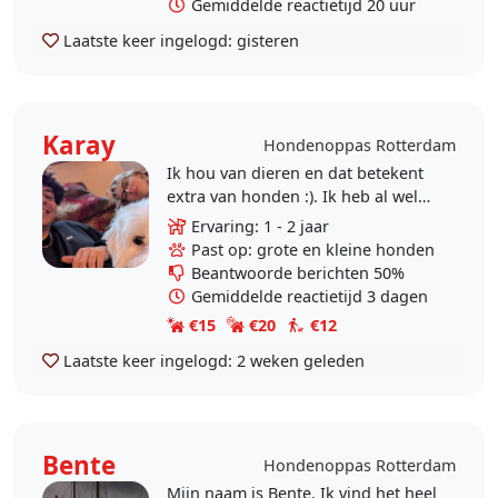
Gemiddelde reactietijd 20 uur
Laatste keer ingelogd:
gisteren
Karay
Hondenoppas Rotterdam
Ik hou van dieren en dat betekent
extra van honden :). Ik heb al wel
ongeveer een jaar ervaring met
Ervaring: 1 - 2 jaar
rond 40 verschillende honden in
Past op: grote en kleine honden
Engeland.
Beantwoorde berichten 50%
Gemiddelde reactietijd 3 dagen
€15
€20
€12
Laatste keer ingelogd:
2 weken geleden
Bente
Hondenoppas Rotterdam
Mijn naam is Bente. Ik vind het heel