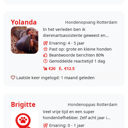
Yolanda
Hondenopvang Rotterdam
In het verleden ben ik
dierenartsassistente geweest en
gek op honden en ook katten.Ik
Ervaring: 4 - 5 jaar
heb tijd dus zou het leuk vinden
Past op: grote en kleine honden
om op uw hond te passen en er..
Beantwoorde berichten 80%
Gemiddelde reactietijd 1 dag
€20
€12.5
Laatste keer ingelogd:
1 maand geleden
Brigitte
Hondenoppas Rotterdam
Veel vrije tijd en een super
hondenliefhebber. Zelf acht jaar in
het bezit geweest van een zeer lieve
Ervaring: 0 - 1 jaar