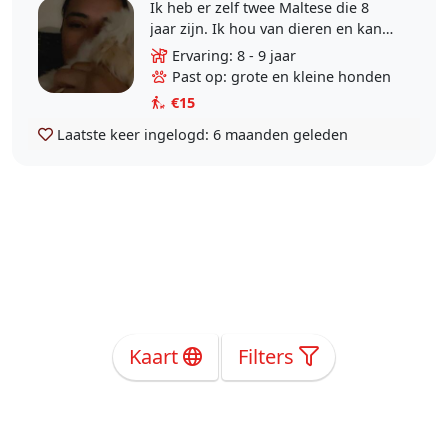
Ik heb er zelf twee Maltese die 8
jaar zijn. Ik hou van dieren en kan
de hele dag met hun zijn.
Ervaring: 8 - 9 jaar
Past op: grote en kleine honden
€15
Laatste keer ingelogd:
6 maanden geleden
Kaart
Filters