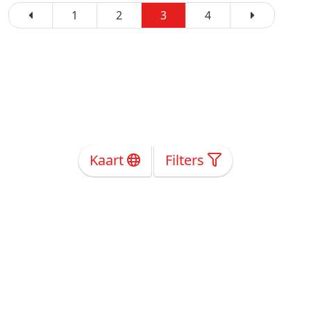
1
2
3
4
Kaart
Filters
Over Ons
Privacy
Voorwaarden
Tarieven
Help
Volg ons!