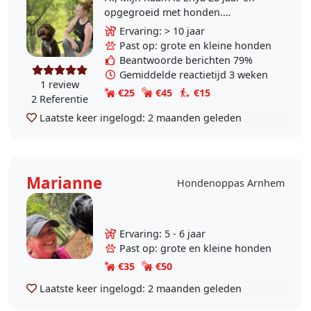
opgegroeid met honden.
Daarnaast heb ik ook al veel
Ervaring: > 10 jaar
opgepast op veel verschillende
Past op: grote en kleine honden
honden. In de weekende ben ik..
Beantwoorde berichten 79%
Gemiddelde reactietijd 3 weken
1 review
€25
€45
€15
2 Referentie
Laatste keer ingelogd:
2 maanden geleden
Marianne
Hondenoppas Arnhem
Ervaring: 5 - 6 jaar
Past op: grote en kleine honden
€35
€50
Laatste keer ingelogd:
2 maanden geleden