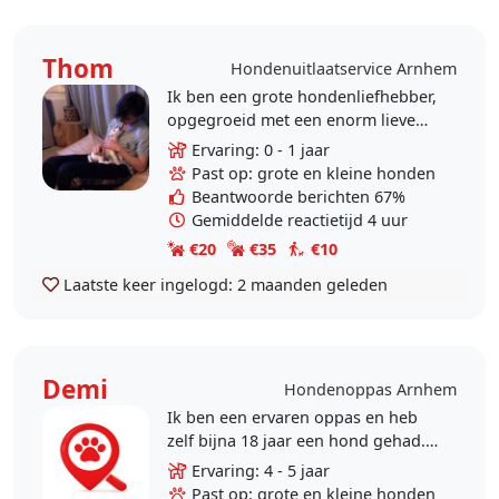
Thom
Hondenuitlaatservice Arnhem
Ik ben een grote hondenliefhebber,
opgegroeid met een enorm lieve
Friese Stabij en een kleine,
Ervaring: 0 - 1 jaar
schattige Terrier. Nu woon ik alleen
Past op: grote en kleine honden
in Arnhem, ik..
Beantwoorde berichten 67%
Gemiddelde reactietijd 4 uur
€20
€35
€10
Laatste keer ingelogd:
2 maanden geleden
Demi
Hondenoppas Arnhem
Ik ben een ervaren oppas en heb
zelf bijna 18 jaar een hond gehad.
Bij mijn ouders hebben we een
Ervaring: 4 - 5 jaar
labrador geleide hond vanuit KNGF
Past op: grote en kleine honden