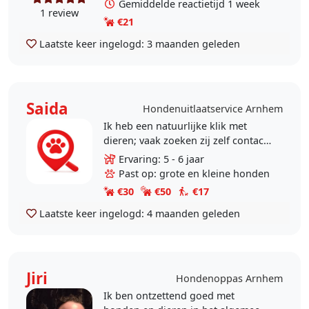
Gemiddelde reactietijd 1 week
1 review
€21
Laatste keer ingelogd:
3 maanden geleden
Saida
Hondenuitlaatservice Arnhem
Ik heb een natuurlijke klik met
dieren; vaak zoeken zij zelf contact
met mij, ook wanneer ze normaal
Ervaring: 5 - 6 jaar
wat terughoudend zijn naar
Past op: grote en kleine honden
anderen. Mensen geven..
€30
€50
€17
Laatste keer ingelogd:
4 maanden geleden
Jiri
Hondenoppas Arnhem
Ik ben ontzettend goed met