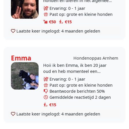
honden en dieren in het algemeen.
Het lijkt me leuk om op deze
Ervaring: 0 - 1 jaar
manier in contact te kunnen komen
Past op: grote en kleine honden
met leuke honden! Ik heb..
€50
€15
Laatste keer ingelogd:
4 maanden geleden
Emma
Hondenoppas Arnhem
Hoii ik ben Emma, ik ben 20 jaar
oud en heb momenteel een
tussenjaar ik heb lang na gedacht
Ervaring: 0 - 1 jaar
wat ik in mijn jaar wilde doen want
Past op: grote en kleine honden
ik wil heel graag ..
Beantwoorde berichten 50%
Gemiddelde reactietijd 2 dagen
€15
Laatste keer ingelogd:
4 maanden geleden