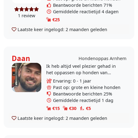
dus daar heb ik..
Beantwoorde berichten 71%
Gemiddelde reactietijd 4 dagen
1 review
€25
Laatste keer ingelogd:
2 maanden geleden
Daan
Hondenoppas Arnhem
Ik heb altijd veel plezier gehad in
het oppassen op honden van
vrienden en kennissen wanneer zij
Ervaring: 0 - 1 jaar
op vakantie gingen. Hoewel we zelf
Past op: grote en kleine honden
geen hond thuis..
Beantwoorde berichten 25%
Gemiddelde reactietijd 1 dag
€15
€30
€5
Laatste keer ingelogd:
2 maanden geleden