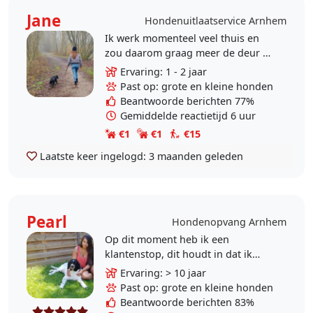
Jane
Hondenuitlaatservice Arnhem
Ik werk momenteel veel thuis en
zou daarom graag meer de deur uit
komen. Daarom bied ik mezelf aan
Ervaring: 1 - 2 jaar
als honden uitlaatservice. Ik heb al
Past op: grote en kleine honden
2 jaar..
Beantwoorde berichten 77%
Gemiddelde reactietijd 6 uur
€1
€1
€15
Laatste keer ingelogd:
3 maanden geleden
Pearl
Hondenopvang Arnhem
Op dit moment heb ik een
klantenstop, dit houdt in dat ik
geen nieuwe honden meer kan
Ervaring: > 10 jaar
aannemen. Hondenhotel Max.imaal
Past op: grote en kleine honden
is een KvK-geregistreerde..
Beantwoorde berichten 83%