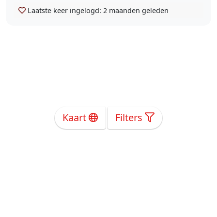
Laatste keer ingelogd:
2 maanden geleden
Kaart
Filters
Over Ons
Privacy
Voorwaarden
Tarieven
Help