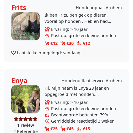
Frits
Hondenoppas Arnhem
Ik ben Frits, ben gek op dieren,
vooral op honden . Heb en had
altijd honden , vooral honden met
Ervaring: > 10 jaar
een rugzakje , vind nl dat ze altijd
Past op: grote en kleine honden
een kans moeten..
€12
€30
€12
Laatste keer ingelogd:
vandaag
Enya
Hondenuitlaatservice Arnhem
Hi, Mijn naam is Enya 28 jaar en
opgegroeid met honden.
Daarnaast heb ik ook al veel
Ervaring: > 10 jaar
opgepast op veel verschillende
Past op: grote en kleine honden
honden. In de weekende ben ik..
Beantwoorde berichten 79%
Gemiddelde reactietijd 3 weken
1 review
€25
€45
€15
2 Referentie