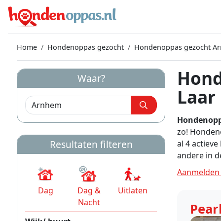
Home
Hondenoppas gezocht
Hondenoppas gezocht A
Hond
Waar?
Laar
Hondenopp
zo! Hondeno
Resultaten filteren
al 4 actiev
andere in 
Aanmelden 
Dag
Dag &
Uitlaten
Nacht
Pear