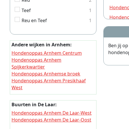
Reu
2
Hondeno
Teef
1
Hondeno
Reu en Teef
1
Hondeno
Hondeno
Andere wijken in Arnhem:
Ben jij o
Hondeno
hondenopp
Hondenoppas Arnhem Centrum
Hondeno
Hondenoppas Arnhem
Hondeno
Spijkerkwartier
Hondenoppas Arnhemse broek
Hondeno
Hondenoppas Arnhem Presikhaaf
Hondeno
West
Hondenoppas Arnhem Presikhaaf
Hondeno
Oost
Buurten in De Laar:
Hondeno
Hondenoppas Arnhem Sint Marten en
Hondenoppas Arnhem De Laar-West
Sonsbeek-Zuid
Hondeno
Hondenoppas Arnhem De Laar-Oost
Hondenoppas Arnhem Klarendal
Hondeno
Hondenoppas Arnhem Velperweg en