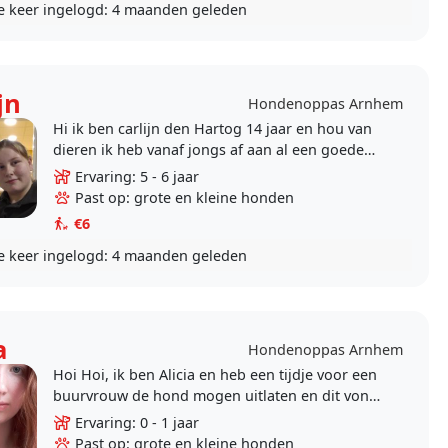
e keer ingelogd:
4 maanden geleden
jn
Hondenoppas Arnhem
Hi ik ben carlijn den Hartog 14 jaar en hou van
dieren ik heb vanaf jongs af aan al een goede
klik met dieren.ik wil later ook dierenarts
Ervaring: 5 - 6 jaar
worden om..
Past op: grote en kleine honden
€6
e keer ingelogd:
4 maanden geleden
a
Hondenoppas Arnhem
Hoi Hoi, ik ben Alicia en heb een tijdje voor een
buurvrouw de hond mogen uitlaten en dit vond
ik super leuk dus zo ik dit wat meer willen gaan
Ervaring: 0 - 1 jaar
doen...
Past op: grote en kleine honden