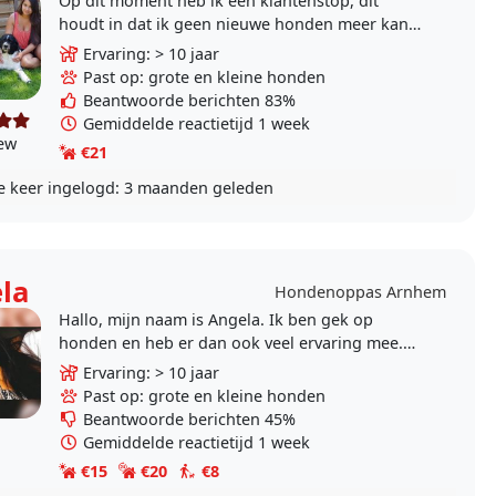
Op dit moment heb ik een klantenstop, dit
houdt in dat ik geen nieuwe honden meer kan
aannemen. Hondenhotel Max.imaal is een KvK-
Ervaring: > 10 jaar
geregistreerde..
Past op: grote en kleine honden
Beantwoorde berichten 83%
Gemiddelde reactietijd 1 week
iew
€21
e keer ingelogd:
3 maanden geleden
la
Hondenoppas Arnhem
Hallo, mijn naam is Angela. Ik ben gek op
honden en heb er dan ook veel ervaring mee.
Samen Heerlijk wandelen en spelen. Graag zou
Ervaring: > 10 jaar
ik op willen..
Past op: grote en kleine honden
Beantwoorde berichten 45%
Gemiddelde reactietijd 1 week
€15
€20
€8