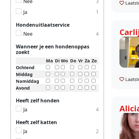
Nee
3
Laatst
Ja
1
Hondenuitlaatservice
Carli
Nee
4
Wanneer je een hondenoppas
zoekt
Ma
Di
Wo
Do
Vr
Za
Zo
Ochtend
Middag
Laatst
Namiddag
Avond
Heeft zelf honden
Alici
Ja
4
Heeft zelf katten
Ja
2