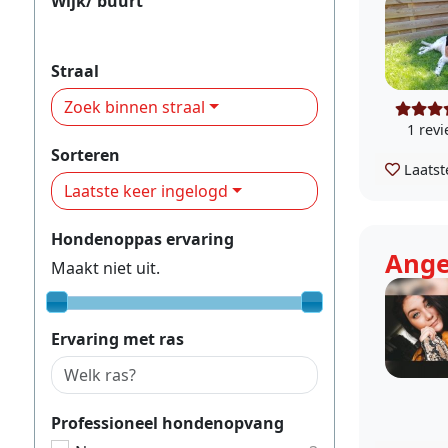
Wijk/ buurt
De Laar
Straal
Zoek binnen straal
1 rev
Sorteren
Laatst
Laatste keer ingelogd
Hondenoppas ervaring
Ange
Maakt niet uit.
Ervaring met ras
Professioneel hondenopvang