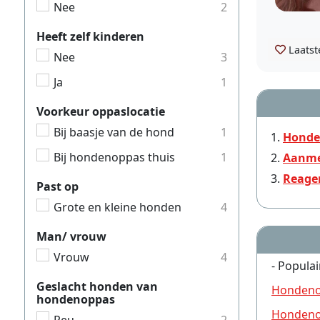
Nee
2
Heeft zelf kinderen
Laatst
Nee
3
Ja
1
Voorkeur oppaslocatie
Bij baasje van de hond
1
Honde
Bij hondenoppas thuis
1
Aanme
Reage
Past op
Grote en kleine honden
4
Man/ vrouw
Vrouw
4
- Populai
Geslacht honden van
Hondeno
hondenoppas
Hondeno