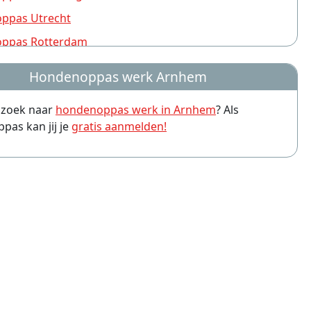
ppas Utrecht
ppas Rotterdam
ppas Nijmegen
Hondenoppas werk Arnhem
ppas Groningen
p zoek naar
hondenoppas werk in Arnhem
? Als
ppas Almere
as kan jij je
gratis aanmelden!
ppas Amersfoort
ppas Leiden
ppas Zwolle
ppas Eindhoven
ppas Breda
ppas Haarlem
ppas Apeldoorn
ppas Tilburg