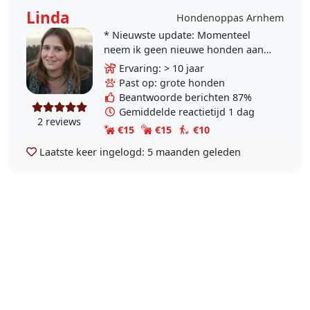
Linda
Hondenoppas Arnhem
* Nieuwste update: Momenteel
neem ik geen nieuwe honden aan.
* Update: Momenteel is er voor
Ervaring: > 10 jaar
opvang alleen nog ruimte voor
Past op: grote honden
grote honden -naast de..
Beantwoorde berichten 87%
Gemiddelde reactietijd 1 dag
2 reviews
€15
€15
€10
Laatste keer ingelogd:
5 maanden geleden