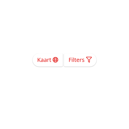
Kaart
Filters
Over Ons
Privacy
Voorwaarden
Tarieven
Help
Volg ons!