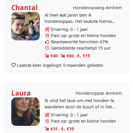
Chantal
Hondenopvang Arnhem
Al heel wat jaren ben ik
hondenoppas. Het leukste hiervan
vind ik dat ik echt een band met ze
Ervaring: 0 - 1 jaar
heb gekregen. Mijn oppas periodes
Past op: grote en kleine honden
varieerde van alleen..
Beantwoorde berichten 67%
Gemiddelde reactietijd 15 uur
€40
€60
€15
Laatste keer ingelogd:
0 maanden geleden
Laura
Hondenoppas Arnhem
Ik vind het leuk om met honden te
wandelen door de buurt of in het
bos. Ik heb zelf een rescue uit
Ervaring: 0 - 1 jaar
curacao waar ik vaak lekker mee
Past op: grote en kleine honden
naar het bos ga,..
€15
€10