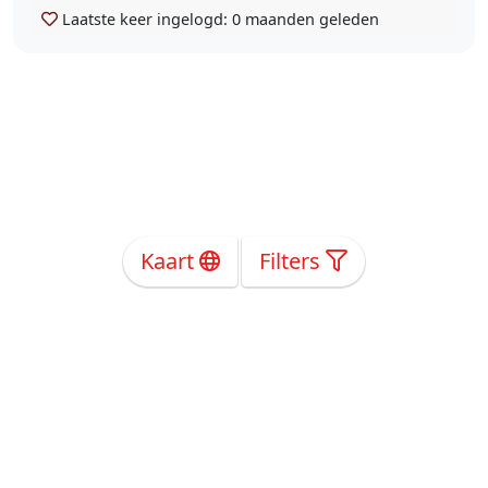
Laatste keer ingelogd:
0 maanden geleden
Kaart
Filters
Over Ons
Privacy
Voorwaarden
Tarieven
Help