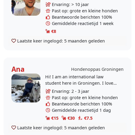
Momenteel geen hond in huis,
Ervaring: > 10 jaar
maar dat missen we wel. Dus we
Past op: grote en kleine honden
zouden het leuk vinden om af..
Beantwoorde berichten 100%
Gemiddelde reactietijd 1 week
€8
Laatste keer ingelogd:
5 maanden geleden
Ana
Hondenoppas Groningen
Hi! I am an international law
student here in Groningen. I love
dogs, so I am looking for
Ervaring: 2 - 3 jaar
dogsitting and/or dogwalking in
Past op: grote en kleine honden
my free time. I have two..
Beantwoorde berichten 100%
Gemiddelde reactietijd 1 dag
€15
€30
€7.5
Laatste keer ingelogd:
5 maanden geleden