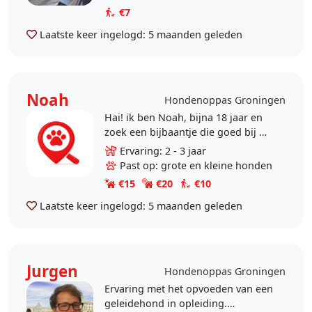
straat. Dit met oog..
€7
Laatste keer ingelogd:
5 maanden geleden
Noah
Hondenoppas Groningen
Hai! ik ben Noah, bijna 18 jaar en
zoek een bijbaantje die goed bij mij
past. ik ben aan het zoeken naar
Ervaring: 2 - 3 jaar
wie ik ben, en wat ik uit het leven
Past op: grote en kleine honden
wil..
€15
€20
€10
Laatste keer ingelogd:
5 maanden geleden
Jurgen
Hondenoppas Groningen
Ervaring met het opvoeden van een
geleidehond in opleiding.