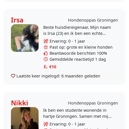
Irsa
Hondenoppas Groningen
Beste huisdiereigenaar, Mijn naam
is Irsa (23) en ik ben een echte
dierenliefhebber met een groot
Ervaring: 0 - 1 jaar
hart voor honden. Ik ben
Past op: grote en kleine honden
opgegroeid met honden,..
Beantwoorde berichten 100%
Gemiddelde reactietijd 1 dag
€10
Laatste keer ingelogd:
6 maanden geleden
Nikki
Hondenoppas Groningen
Ik ben een studente wonende in
hartje Groningen. Samen met mijn
vriend woon ik in de stad. We
Ervaring: 0 - 1 jaar
hebben allebei een ontzettend