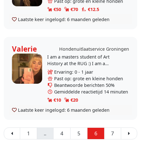
Past op: grote en kleine honden
groot hard voor hondjes,..
€50
€70
€12.5
Laatste keer ingelogd:
6 maanden geleden
Valerie
Hondenuitlaatservice Groningen
I am a masters student of Art
History at the RUG :) I am a
frequent walker and love being
Ervaring: 0 - 1 jaar
active outside. Having had pets at
Past op: grote en kleine honden
home ( x2 dogs back in..
Beantwoorde berichten 50%
Gemiddelde reactietijd 14 minuten
€10
€20
Laatste keer ingelogd:
6 maanden geleden
1
..
4
5
6
7