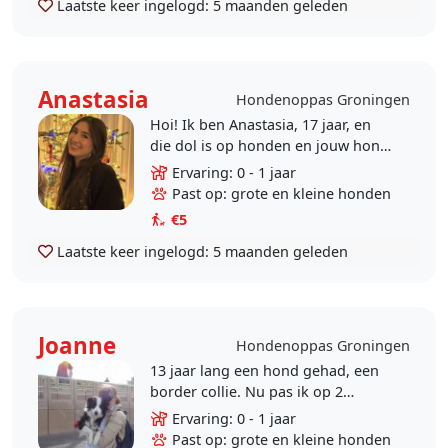
Laatste keer ingelogd:
5 maanden geleden
Anastasia
Hondenoppas Groningen
Hoi! Ik ben Anastasia, 17 jaar, en
die dol is op honden en jouw hond
alle liefde kan geven! Ik wandel
Ervaring: 0 - 1 jaar
graag en dacht dat is nog leuker
Past op: grote en kleine honden
met een..
€5
Laatste keer ingelogd:
5 maanden geleden
Joanne
Hondenoppas Groningen
13 jaar lang een hond gehad, een
border collie. Nu pas ik op 2
poedels. Alleen bereikbaar voor
Ervaring: 0 - 1 jaar
wandelen, het liefst in mijn eigen
Past op: grote en kleine honden