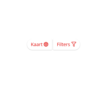
Kaart
Filters
Over Ons
Privacy
Voorwaarden
Tarieven
Help
Volg ons!