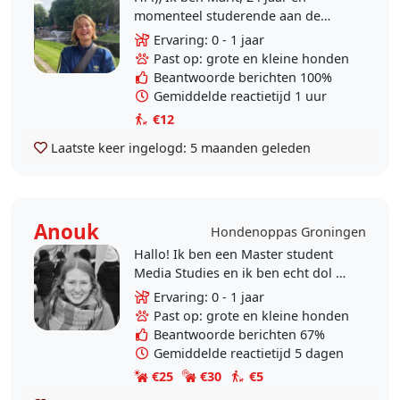
momenteel studerende aan de
rijksuniversiteit van Groningen. In
Ervaring: 0 - 1 jaar
de weekenden ga ik op bezoek bij
Past op: grote en kleine honden
mijn eigen twee..
Beantwoorde berichten 100%
Gemiddelde reactietijd 1 uur
€12
Laatste keer ingelogd:
5 maanden geleden
Anouk
Hondenoppas Groningen
Hallo! Ik ben een Master student
Media Studies en ik ben echt dol op
honden. Ik geniet van de
Ervaring: 0 - 1 jaar
aanwezigheid van honden en het
Past op: grote en kleine honden
wandelen met ze. Ik heb..
Beantwoorde berichten 67%
Gemiddelde reactietijd 5 dagen
€25
€30
€5