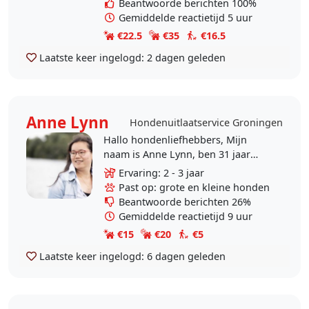
Beantwoorde berichten 100%
Gemiddelde reactietijd 5 uur
€22.5
€35
€16.5
Laatste keer ingelogd:
2 dagen geleden
Anne Lynn
Hondenuitlaatservice Groningen
Hallo hondenliefhebbers, Mijn
naam is Anne Lynn, ben 31 jaar
oud. Ik woon en werk in
Ervaring: 2 - 3 jaar
Groningen. Ik werk zelf als kok en
Past op: grote en kleine honden
geef hockey training aan..
Beantwoorde berichten 26%
Gemiddelde reactietijd 9 uur
€15
€20
€5
Laatste keer ingelogd:
6 dagen geleden