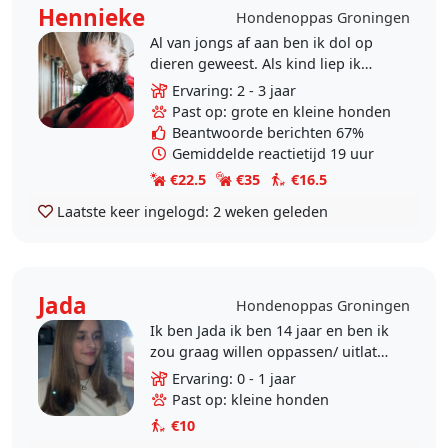
Hennieke
Hondenoppas Groningen
Al van jongs af aan ben ik dol op
dieren geweest. Als kind liep ik
rond met een kinderwagen vol
Ervaring: 2 - 3 jaar
katten en toen ik wat ouder was
Past op: grote en kleine honden
had ik veel met de..
Beantwoorde berichten 67%
Gemiddelde reactietijd 19 uur
€22.5
€35
€16.5
Laatste keer ingelogd:
2 weken geleden
Jada
Hondenoppas Groningen
Ik ben Jada ik ben 14 jaar en ben ik
zou graag willen oppassen/ uitlaten
op klein/ middelgrote hondjes! Ik
Ervaring: 0 - 1 jaar
kan in de vakantie in de weekenden
Past op: kleine honden
en..
€10