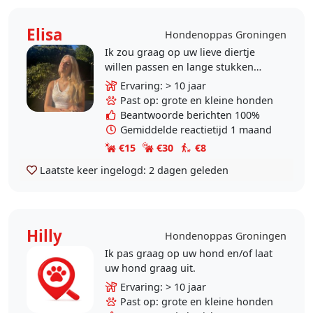
Elisa
Hondenoppas Groningen
Ik zou graag op uw lieve diertje
willen passen en lange stukken
mee lopen. Ik heb de aflopen 14
Ervaring: > 10 jaar
jaar veel ervaring opgedaan met
Past op: grote en kleine honden
veel verschillende..
Beantwoorde berichten 100%
Gemiddelde reactietijd 1 maand
€15
€30
€8
Laatste keer ingelogd:
2 dagen geleden
Hilly
Hondenoppas Groningen
Ik pas graag op uw hond en/of laat
uw hond graag uit.
Ervaring: > 10 jaar
Past op: grote en kleine honden