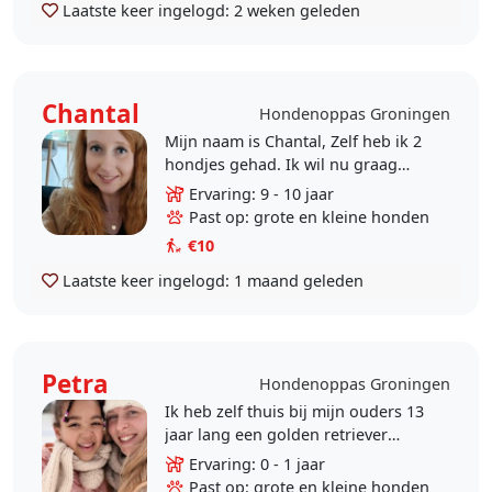
Laatste keer ingelogd:
2 weken geleden
Chantal
Hondenoppas Groningen
Mijn naam is Chantal, Zelf heb ik 2
hondjes gehad. Ik wil nu graag
afspreken met honden uit de buurt
Ervaring: 9 - 10 jaar
voor het uitlaten. Ik vind het heel
Past op: grote en kleine honden
leuk om met..
€10
Laatste keer ingelogd:
1 maand geleden
Petra
Hondenoppas Groningen
Ik heb zelf thuis bij mijn ouders 13
jaar lang een golden retriever
gehad. Het lijkt mij leuk om mijn
Ervaring: 0 - 1 jaar
dochtertje kennis te laten maken
Past op: grote en kleine honden