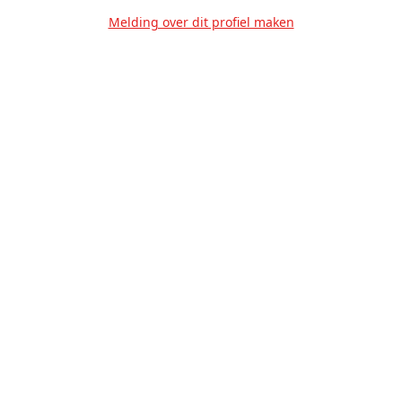
Melding over dit profiel maken
Over Ons
Privacy
Voorwaarden
Tarieven
Help
Volg ons!