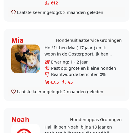
€12
Laatste keer ingelogd:
2 maanden geleden
Mia
Hondenuitlaatservice Groningen
Hoi! Ik ben Mia ( 17 jaar ) en ik
woon in de Oosterpoort. Ik ben
waarschijnlijk de meest grote
Ervaring: 1 - 2 jaar
dierenvriend die je ooit gaat leren
Past op: grote en kleine honden
kennen, deze..
Beantwoorde berichten 0%
€7.5
€5
Laatste keer ingelogd:
2 maanden geleden
Noah
Hondenoppas Groningen
Hai! ik ben Noah, bijna 18 jaar en