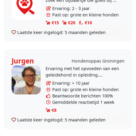
zoek een bijbaantje die goed bij mij
past. ik ben aan het zoeken naar
Ervaring: 2 - 3 jaar
wie ik ben, en wat ik uit het leven
Past op: grote en kleine honden
wil..
€15
€20
€10
Laatste keer ingelogd:
5 maanden geleden
Jurgen
Hondenoppas Groningen
Ervaring met het opvoeden van een
geleidehond in opleiding.
Momenteel geen hond in huis,
Ervaring: > 10 jaar
maar dat missen we wel. Dus we
Past op: grote en kleine honden
zouden het leuk vinden om af..
Beantwoorde berichten 100%
Gemiddelde reactietijd 1 week
€8
Laatste keer ingelogd:
5 maanden geleden