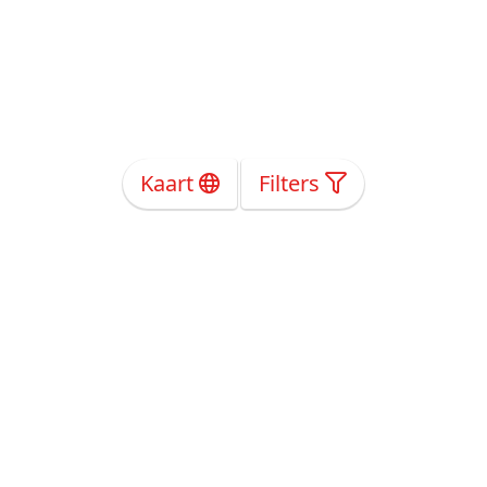
Kaart
Filters
Over Ons
Privacy
Voorwaarden
Tarieven
Help
Volg ons!