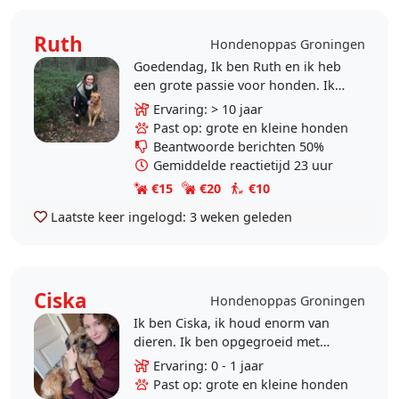
Ruth
Hondenoppas Groningen
Goedendag, Ik ben Ruth en ik heb
een grote passie voor honden. Ik
zou het daarom erg leuk vinden om
Ervaring: > 10 jaar
op uw hond te passen of uit te
Past op: grote en kleine honden
laten. Mijn..
Beantwoorde berichten 50%
Gemiddelde reactietijd 23 uur
€15
€20
€10
Laatste keer ingelogd:
3 weken geleden
Ciska
Hondenoppas Groningen
Ik ben Ciska, ik houd enorm van
dieren. Ik ben opgegroeid met
konijnen en twee border terriërs. Ik
Ervaring: 0 - 1 jaar
heb zelf geen ruimte voor een
Past op: grote en kleine honden
huisdier, dat vind..