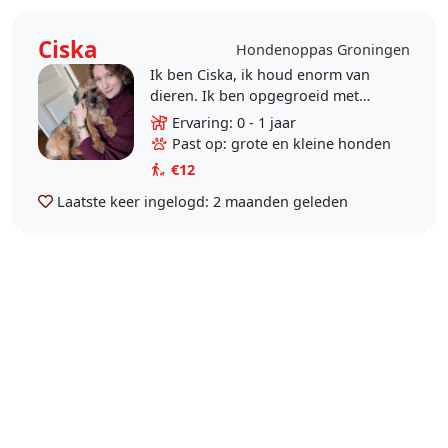
Ciska
Hondenoppas Groningen
Ik ben Ciska, ik houd enorm van
dieren. Ik ben opgegroeid met
konijnen en twee border terriërs. Ik
Ervaring: 0 - 1 jaar
heb zelf geen ruimte voor een
Past op: grote en kleine honden
huisdier, dat vind..
€12
Laatste keer ingelogd:
2 maanden geleden