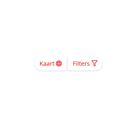
Kaart
Filters
Over Ons
Privacy
Voorwaarden
Tarieven
Help
Volg ons!