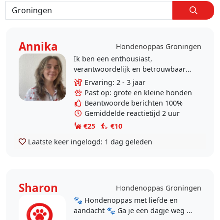
Annika
Hondenoppas Groningen
Ik ben een enthousiast,
verantwoordelijk en betrouwbaar
persoon en werk graag met dieren.
Ervaring: 2 - 3 jaar
Ik vind het heerlijk om buiten te
Past op: grote en kleine honden
zijn en ben iemand die..
Beantwoorde berichten 100%
Gemiddelde reactietijd 2 uur
€25
€10
Laatste keer ingelogd:
1 dag geleden
Sharon
Hondenoppas Groningen
🐾 Hondenoppas met liefde en
aandacht 🐾 Ga je een dagje weg of