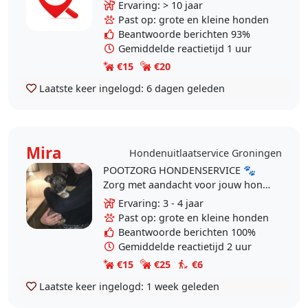
op vakantie en zoek je een fijne
Ervaring: > 10 jaar
plek voor je hond? Bij mij thuis is
Past op: grote en kleine honden
jouw hond..
Beantwoorde berichten 93%
Gemiddelde reactietijd 1 uur
€15
€20
Laatste keer ingelogd:
6 dagen geleden
Mira
Hondenuitlaatservice Groningen
POOTZORG HONDENSERVICE 🐾
Zorg met aandacht voor jouw hond
Even druk of een dagje weg? Ik
Ervaring: 3 - 4 jaar
help graag 💛 🐕 Wat ik bied ✔️
Past op: grote en kleine honden
Individuele..
Beantwoorde berichten 100%
Gemiddelde reactietijd 2 uur
€15
€25
€6
Laatste keer ingelogd:
1 week geleden