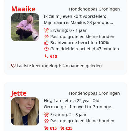
Maaike
Hondenoppas Groningen
Ik zal mij even kort voorstellen;
Mijn naam is Maaike, 23 jaar oud
en derdejaars student Nederlands
Ervaring: 0 - 1 jaar
aan de RUG in Groningen. Een
Past op: grote en kleine honden
dierenvriend ben ik..
Beantwoorde berichten 100%
Gemiddelde reactietijd 47 minuten
€10
Laatste keer ingelogd:
4 maanden geleden
Jette
Hondenoppas Groningen
Hey, I am Jette a 22 year Old
German girl. I moved to Groningen
last year and am now looking for a
Ervaring: 2 - 3 jaar
nice job. My Family has a dog, and I
Past op: grote en kleine honden
have also..
€15
€25