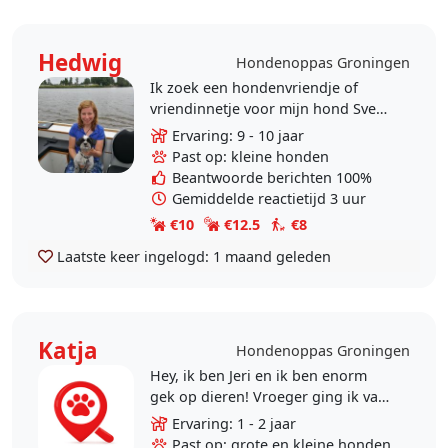
Hedwig
Hondenoppas Groningen
Ik zoek een hondenvriendje of
vriendinnetje voor mijn hond Sven
om af en toe op te passen! Sven is
Ervaring: 9 - 10 jaar
een gecastreerd boomerreutje van
Past op: kleine honden
10 jaar en nog..
Beantwoorde berichten 100%
Gemiddelde reactietijd 3 uur
€10
€12.5
€8
Laatste keer ingelogd:
1 maand geleden
Katja
Hondenoppas Groningen
Hey, ik ben Jeri en ik ben enorm
gek op dieren! Vroeger ging ik vaak
met husky van mijn buurvrouw
Ervaring: 1 - 2 jaar
uren achter elkaar wandelen, wat ik
Past op: grote en kleine honden