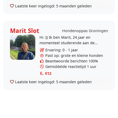
Laatste keer ingelogd:
5 maanden geleden
Marit Slot
Hondenoppas Groningen
Hi :)) Ik ben Marit, 24 jaar en
momenteel studerende aan de
rijksuniversiteit van Groningen. In
Ervaring: 0 - 1 jaar
de weekenden ga ik op bezoek bij
Past op: grote en kleine honden
mijn eigen twee..
Beantwoorde berichten 100%
Gemiddelde reactietijd 1 uur
€12
Laatste keer ingelogd:
5 maanden geleden