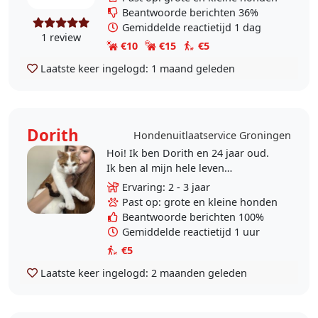
erg leuk vond.
Beantwoorde berichten 36%
Gemiddelde reactietijd 1 dag
1 review
€10
€15
€5
Laatste keer ingelogd:
1 maand geleden
Dorith
Hondenuitlaatservice Groningen
Hoi! Ik ben Dorith en 24 jaar oud.
Ik ben al mijn hele leven
opgegroeid met honden. Maar nu
Ervaring: 2 - 3 jaar
ik niet meer bij me ouders woon
Past op: grote en kleine honden
mis ik wel in een hond..
Beantwoorde berichten 100%
Gemiddelde reactietijd 1 uur
€5
Laatste keer ingelogd:
2 maanden geleden