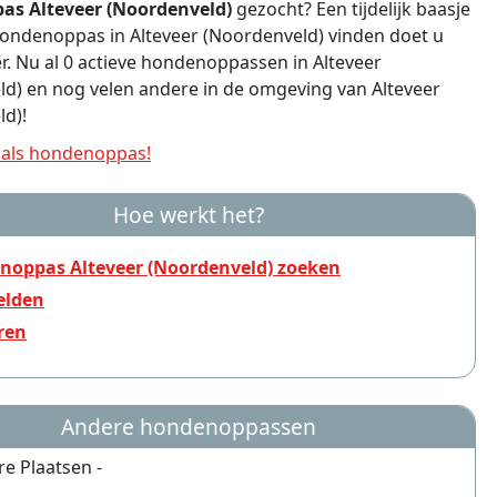
s Alteveer (Noordenveld)
gezocht? Een tijdelijk baasje
Hondenoppas in Alteveer (Noordenveld) vinden doet u
er. Nu al 0 actieve hondenoppassen in Alteveer
d) en nog velen andere in de omgeving van Alteveer
d)!
als hondenoppas!
Hoe werkt het?
noppas Alteveer (Noordenveld) zoeken
lden
ren
Andere hondenoppassen
re Plaatsen -