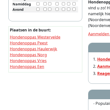
Hondenoppa
Namiddag
vind u zo! 
Avond
namelijk hi
(Noordenvel
(Noordenvel
Plaatsen in de buurt:
Aanmelden 
Hondenoppas Westervelde
Hondenoppas Peest
Hondenoppas Haulerwijk
Hondenoppas Norg
Honde
Hondenoppas Vries
Aanme
Hondenoppas Een
Hondenoppas Een-West
Reage
Hondenoppas Langelo
Hondenoppas Amerika
Hondenoppas Donderen
- Populai