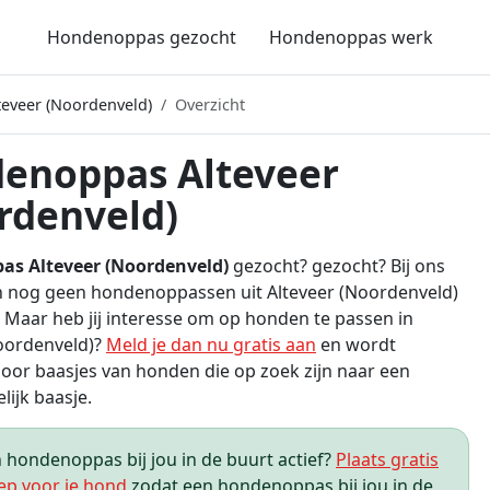
Hondenoppas gezocht
Hondenoppas werk
eveer (Noordenveld)
Overzicht
enoppas Alteveer
rdenveld)
s Alteveer (Noordenveld)
gezocht? gezocht? Bij ons
h nog geen hondenoppassen uit Alteveer (Noordenveld)
Maar heb jij interesse om op honden te passen in
oordenveld)?
Meld je dan nu gratis aan
en wordt
or baasjes van honden die op zoek zijn naar een
elijk baasje.
hondenoppas bij jou in de buurt actief?
Plaats gratis
ep voor je hond
zodat een hondenoppas bij jou in de