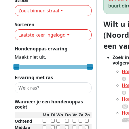
Straal
buurt dir
Zoek binnen straal
Wilt u
Sorteren
(Noord
Laatste keer ingelogd
een va
Hondenoppas ervaring
Maakt niet uit.
Zoek i
volgend
Hon
Ervaring met ras
4
Hon
6
Hon
Wanneer je een hondenoppas
zoekt
63
Hon
Ma
Di
Wo
Do
Vr
Za
Zo
112
Ochtend
Middag