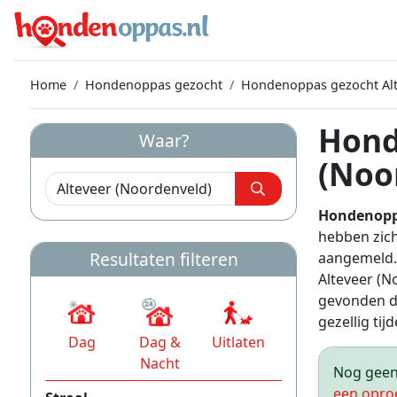
Home
Hondenoppas gezocht
Hondenoppas gezocht Alt
Hond
Waar?
(Noo
Hondenoppa
hebben zic
Resultaten filteren
aangemeld. 
Alteveer (N
gevonden do
gezellig tijd
Dag
Dag &
Uitlaten
Nacht
Nog geen 
een opro