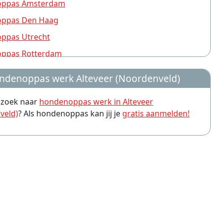
ppas Amsterdam
ppas Den Haag
ppas Utrecht
ppas Rotterdam
ppas Nijmegen
ndenoppas werk Alteveer (Noordenveld)
ppas Groningen
p zoek naar
hondenoppas werk in Alteveer
ppas Almere
veld)
? Als hondenoppas kan jij je
gratis aanmelden!
ppas Amersfoort
ppas Arnhem
ppas Leiden
ppas Zwolle
ppas Eindhoven
ppas Breda