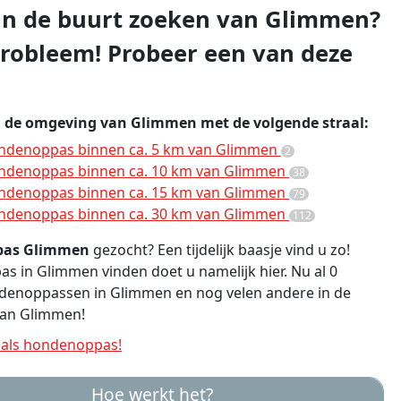
 in de buurt zoeken van Glimmen?
robleem! Probeer een van deze
n de omgeving van Glimmen met de volgende straal:
ndenoppas binnen ca. 5 km van Glimmen
2
ndenoppas binnen ca. 10 km van Glimmen
38
ndenoppas binnen ca. 15 km van Glimmen
79
ndenoppas binnen ca. 30 km van Glimmen
112
pas Glimmen
gezocht? Een tijdelijk baasje vind u zo!
 in Glimmen vinden doet u namelijk hier. Nu al 0
ndenoppassen in Glimmen en nog velen andere in de
an Glimmen!
als hondenoppas!
Hoe werkt het?