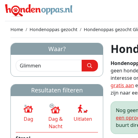
Home
Hondenoppas gezocht
Hondenoppas gezocht G
Hond
Waar?
Hondenop
geen honde
interesse 
gratis aan
e
Resultaten filteren
zijn naar ee
Nog geen 
een opro
Dag
Dag &
Uitlaten
buurt dir
Nacht