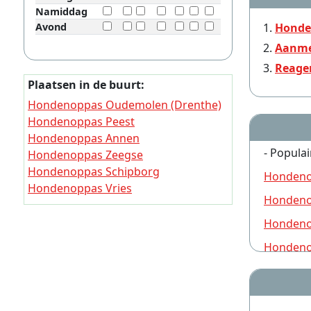
Namiddag
Avond
Honde
Aanme
Reage
Plaatsen in de buurt:
Hondenoppas Oudemolen (Drenthe)
Hondenoppas Peest
Hondenoppas Annen
- Populai
Hondenoppas Zeegse
Hondenoppas Schipborg
Hondeno
Hondenoppas Vries
Hondeno
Hondenoppas Tynaarlo
Hondenoppas Spijkerboor (Drenthe)
Hondeno
Hondenoppas Westlaren
Hondeno
Hondenoppas Oud Annerveen
Hondeno
Hondeno