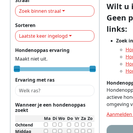
Straal
Wilt u
Zoek binnen straal
Geen p
Sorteren
links:
Laatste keer ingelogd
Zoek i
Ho
Hondenoppas ervaring
Ho
Maakt niet uit.
Ho
Ho
Ervaring met ras
Hondenop
Hondenoppas
actieve ho
omgeving v
Wanneer je een hondenoppas
zoekt
Aanmelden 
Ma
Di
Wo
Do
Vr
Za
Zo
Ochtend
Middag