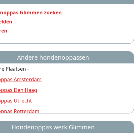
noppas Glimmen zoeken
lden
ren
Andere hondenoppassen
re Plaatsen -
ppas Amsterdam
ppas Den Haag
ppas Utrecht
ppas Rotterdam
ppas Nijmegen
Hondenoppas werk Glimmen
ppas Groningen