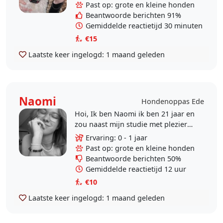
huisdierenoppas naast mijn andere
Past op: grote en kleine honden
baan, en heb..
Beantwoorde berichten 91%
Gemiddelde reactietijd 30 minuten
€15
Laatste keer ingelogd:
1 maand geleden
Naomi
Hondenoppas Ede
Hoi, Ik ben Naomi ik ben 21 jaar en
zou naast mijn studie met plezier
uw hond uitlaten wanneer dat u
Ervaring: 0 - 1 jaar
eens niet uitkomt. Stuur gerust een
Past op: grote en kleine honden
berichtje..
Beantwoorde berichten 50%
Gemiddelde reactietijd 12 uur
€10
Laatste keer ingelogd:
1 maand geleden