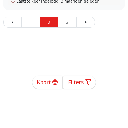
Laatste keer ingelogd:
3 maanden geleden
1
2
3
Kaart
Filters
Over Ons
Privacy
Voorwaarden
Tarieven
Help