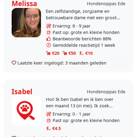
Melissa
Hondenoppas Ede
Een zelfstandige, zorgzame en
betrouwbare dame met een groot
hart voor honden! Van jongs af aan
Ervaring: 8 - 9 jaar
ben ik omringd door honden en
Past op: grote en kleine honden
katten. Door mijn..
Beantwoorde berichten 88%
Gemiddelde reactietijd 1 week
€20
€50
€10
Laatste keer ingelogd:
3 maanden geleden
Isabel
Hondenoppas Ede
Hoi! Ik ben Isabel en ik ben over
een maand 13 (in mei). Ik zoek
graag een hondje die ik kan
Ervaring: 0 - 1 jaar
uitlaten voor een klein bedrag! Ik
Past op: grote en kleine honden
heb al ervaring met..
€4.5