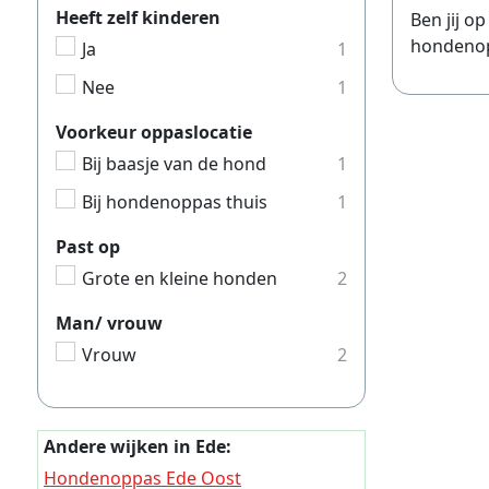
Heeft zelf kinderen
Ben jij o
Hondeno
hondenopp
Ja
1
Hondeno
Nee
1
Hondeno
Voorkeur oppaslocatie
Hondeno
Bij baasje van de hond
1
Hondeno
Bij hondenoppas thuis
1
Hondeno
Hondeno
Past op
Grote en kleine honden
2
Hondeno
Hondeno
Man/ vrouw
Vrouw
2
Hondeno
Hondeno
Hondeno
Andere wijken in Ede:
Hondeno
Hondenoppas Ede Oost