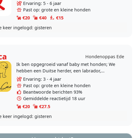
stage waarbij ik met dieren kan werken\.
Ervaring: 5 - 6 jaar
Dieren..
Past op: grote en kleine honden
€20
€40
€15
e keer ingelogd:
gisteren
ca
Hondenoppas Ede
Ik ben opgegroeid vanaf baby met honden; We
hebben een Duitse herder, een labrador,
bastaards gehad. Op dit moment geen hond in
Ervaring: 3 - 4 jaar
huis, maar het blijft..
Past op: grote en kleine honden
Beantwoorde berichten 93%
Gemiddelde reactietijd 18 uur
€20
€27.5
e keer ingelogd:
gisteren