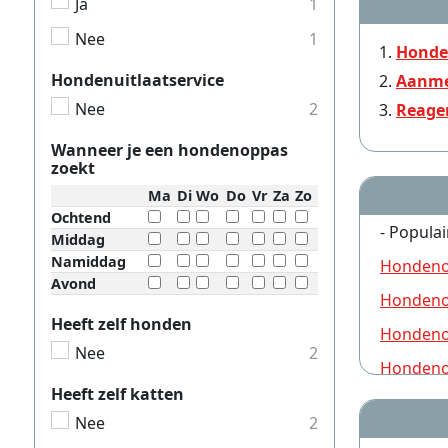
Ja
1
Nee
1
Honde
Hondenuitlaatservice
Aanme
Nee
2
Reage
Wanneer je een hondenoppas
zoekt
Ma
Di
Wo
Do
Vr
Za
Zo
Ochtend
- Populai
Middag
Namiddag
Hondeno
Avond
Hondeno
Heeft zelf honden
Hondeno
Nee
2
Hondeno
Heeft zelf katten
Hondeno
Nee
2
Hondeno