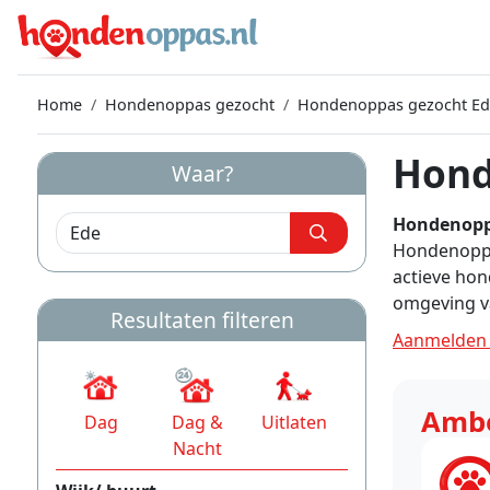
Home
Hondenoppas gezocht
Hondenoppas gezocht Ed
Hond
Waar?
Hondenoppa
Hondenoppas
actieve hon
omgeving va
Resultaten filteren
Aanmelden 
Amb
Dag
Dag &
Uitlaten
Nacht