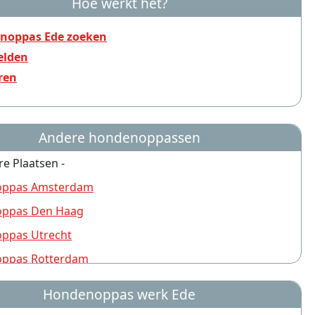
Hoe werkt het?
noppas Ede zoeken
lden
ren
Andere hondenoppassen
re Plaatsen -
ppas Amsterdam
ppas Den Haag
ppas Utrecht
ppas Rotterdam
ppas Nijmegen
Hondenoppas werk Ede
ppas Groningen