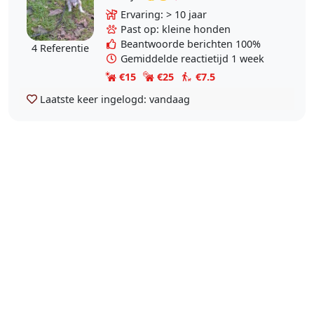
andere mensen. Het begon met
Ervaring: > 10 jaar
uitlaten van honden 🐶en is
Past op: kleine honden
uitgegroeid tot een..
Beantwoorde berichten 100%
4 Referentie
Gemiddelde reactietijd 1 week
€15
€25
€7.5
Laatste keer ingelogd:
vandaag