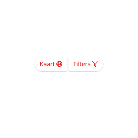
Kaart
Filters
Over Ons
Privacy
Voorwaarden
Tarieven
Help
Volg ons!