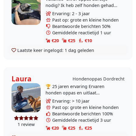
nodig? Ik heb zelf honden gehad
en drie jaar ervaring met oppassen.
Ervaring: 2 - 3 jaar
Op dit moment is het voor mij niet
Past op: grote en kleine honden
haalbaar om..
Beantwoorde berichten 50%
Gemiddelde reactietijd 1 uur
€20
€25
€10
Laatste keer ingelogd:
1 dag geleden
Laura
Hondenoppas Dordrecht
🏆 25 jaren ervaring Ervaren
honden oppas en uitlaat
aangeboden 🐾 Liefdevolle
Ervaring: > 10 jaar
honden- & kattenoppas in
Past op: grote en kleine honden
Dordrecht 🐾 Hoi! Leuk dat je..
Beantwoorde berichten 100%
Gemiddelde reactietijd 3 uur
1 review
€20
€25
€25