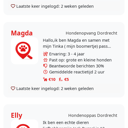
Laatste keer ingelogd:
2 weken geleden
Magda
Hondenopvang Dordrecht
Hallo,ik ben Magda en samen met
mijn Tinka ( mijn boomertje) passen
we al een tijdje op hinden bijnons
Ervaring: 3 - 4 jaar
in huis wij wonen dicht bij de
Past op: grote en kleine honden
Hollandse..
Beantwoorde berichten 30%
Gemiddelde reactietijd 2 uur
€10
€5
Laatste keer ingelogd:
2 weken geleden
Elly
Hondenoppas Dordrecht
Ik ben een echte dieren