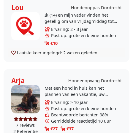
Lou
Hondenoppas Dordrecht
Ik (14) en mijn vader vinden het
gezellig om van vrijdagmiddag tot
vrijdagavond, of eventueel tot
Ervaring: 2 - 3 jaar
zaterdagochtend, een hond in huis
Past op: grote en kleine honden
te hebben. Wij..
€10
Laatste keer ingelogd:
2 weken geleden
Arja
Hondenopvang Dordrecht
Met een hond in huis kan het
plannen van een vakantie, uw
gewone werkzaamheden, een
Ervaring: > 10 jaar
ziekenhuisopname, een weekendje
Past op: grote en kleine honden
weg of een gezellig dagje van..
Beantwoorde berichten 98%
Gemiddelde reactietijd 10 uur
7 reviews
€27
€37
2 Referentie