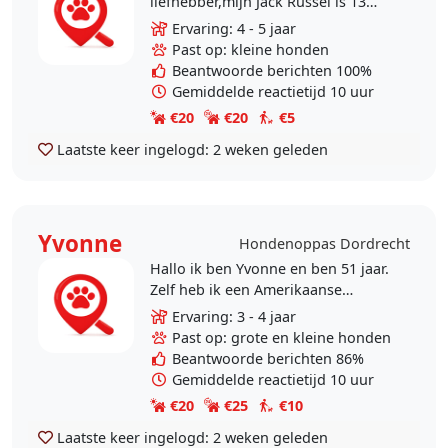
liefhebber,mijn Jack Russel is 13
jaar mijn maatje geweest. Helaas
Ervaring: 4 - 5 jaar
moest ze inslapen,zou graag op
Past op: kleine honden
honden willen passen. Het..
Beantwoorde berichten 100%
Gemiddelde reactietijd 10 uur
€20
€20
€5
Laatste keer ingelogd:
2 weken geleden
Yvonne
Hondenoppas Dordrecht
Hallo ik ben Yvonne en ben 51 jaar.
Zelf heb ik een Amerikaanse
stafford maar nog tijd om andere
Ervaring: 3 - 4 jaar
honden uit te laten. Als het mij niet
Past op: grote en kleine honden
lukt dan doen..
Beantwoorde berichten 86%
Gemiddelde reactietijd 10 uur
€20
€25
€10
Laatste keer ingelogd:
2 weken geleden