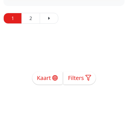
1
2
Kaart
Filters
Over Ons
Privacy
Voorwaarden
Tarieven
Help