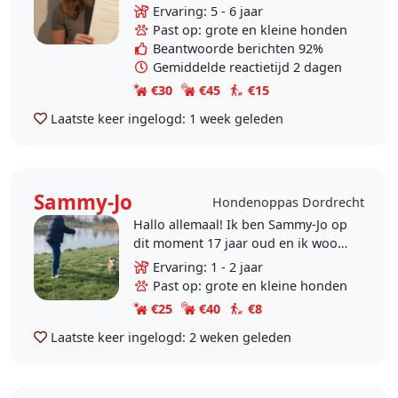
hondenuitlaatservice en/of -oppas
Ervaring: 5 - 6 jaar
in Dordrecht? Misschien kan ik je
Past op: grote en kleine honden
helpen! In het verleden..
Beantwoorde berichten 92%
Gemiddelde reactietijd 2 dagen
€30
€45
€15
Laatste keer ingelogd:
1 week geleden
Sammy-Jo
Hondenoppas Dordrecht
Hallo allemaal! Ik ben Sammy-Jo op
dit moment 17 jaar oud en ik woon
in Dordrecht. Ik heb zelf één hond.
Ervaring: 1 - 2 jaar
Maar ik zal het leuk vinden om
Past op: grote en kleine honden
daarnaast..
€25
€40
€8
Laatste keer ingelogd:
2 weken geleden