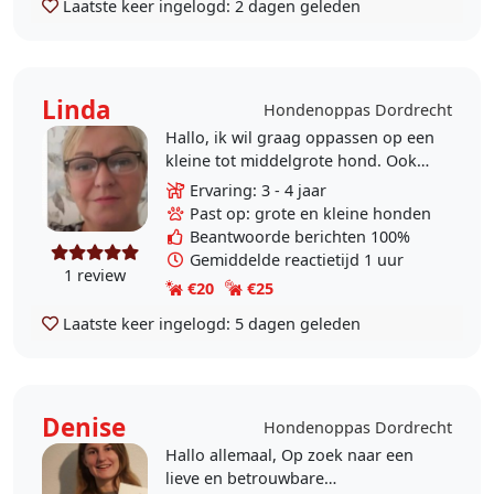
Laatste keer ingelogd:
2 dagen geleden
Linda
Hondenoppas Dordrecht
Hallo, ik wil graag oppassen op een
kleine tot middelgrote hond. Ook
voor vakanties. Ik heb zelf een
Ervaring: 3 - 4 jaar
Appenzeller Sennenhund en teckels
Past op: grote en kleine honden
gehad, die..
Beantwoorde berichten 100%
Gemiddelde reactietijd 1 uur
1 review
€20
€25
Laatste keer ingelogd:
5 dagen geleden
Denise
Hondenoppas Dordrecht
Hallo allemaal, Op zoek naar een
lieve en betrouwbare