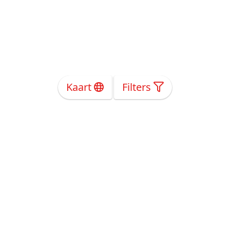
Kaart
Filters
Over Ons
Privacy
Voorwaarden
Tarieven
Help
Volg ons!