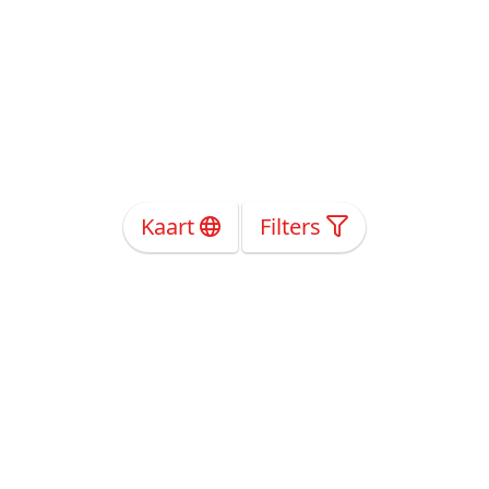
Kaart
Filters
Over Ons
Privacy
Voorwaarden
Tarieven
Help
Volg ons!