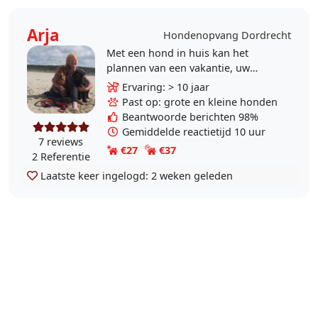
Arja
Hondenopvang Dordrecht
Met een hond in huis kan het
plannen van een vakantie, uw
gewone werkzaamheden, een
Ervaring: > 10 jaar
ziekenhuisopname, een weekendje
Past op: grote en kleine honden
weg of een gezellig dagje van..
Beantwoorde berichten 98%
Gemiddelde reactietijd 10 uur
7 reviews
€27
€37
2 Referentie
Laatste keer ingelogd:
2 weken geleden