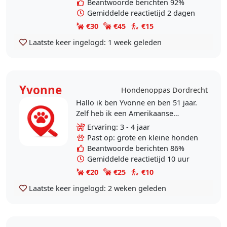
Beantwoorde berichten 92%
Gemiddelde reactietijd 2 dagen
€30
€45
€15
Laatste keer ingelogd:
1 week geleden
Yvonne
Hondenoppas Dordrecht
Hallo ik ben Yvonne en ben 51 jaar.
Zelf heb ik een Amerikaanse
stafford maar nog tijd om andere
Ervaring: 3 - 4 jaar
honden uit te laten. Als het mij niet
Past op: grote en kleine honden
lukt dan doen..
Beantwoorde berichten 86%
Gemiddelde reactietijd 10 uur
€20
€25
€10
Laatste keer ingelogd:
2 weken geleden