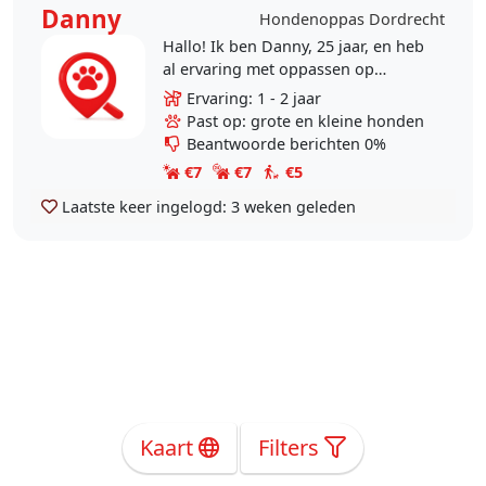
Danny
Hondenoppas Dordrecht
Hallo! Ik ben Danny, 25 jaar, en heb
al ervaring met oppassen op
honden. Ik zoek een oppashond
Ervaring: 1 - 2 jaar
voor op de Woensdag, voor de
Past op: grote en kleine honden
gezelligheid en zodat ik..
Beantwoorde berichten 0%
€7
€7
€5
Laatste keer ingelogd:
3 weken geleden
Kaart
Filters