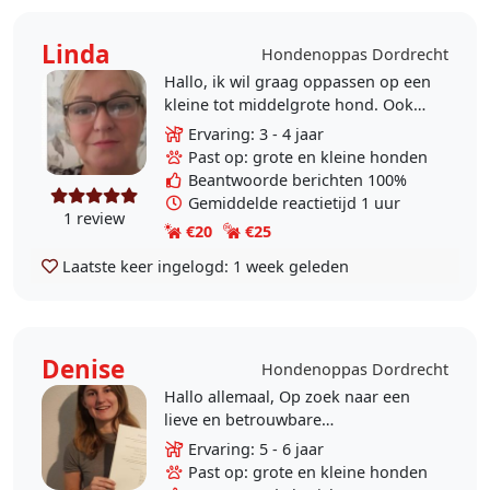
Linda
Hondenoppas Dordrecht
Hallo, ik wil graag oppassen op een
kleine tot middelgrote hond. Ook
voor vakanties. Ik heb zelf een
Ervaring: 3 - 4 jaar
Appenzeller Sennenhund en teckels
Past op: grote en kleine honden
gehad, die..
Beantwoorde berichten 100%
Gemiddelde reactietijd 1 uur
1 review
€20
€25
Laatste keer ingelogd:
1 week geleden
Denise
Hondenoppas Dordrecht
Hallo allemaal, Op zoek naar een
lieve en betrouwbare
hondenuitlaatservice en/of -oppas
Ervaring: 5 - 6 jaar
in Dordrecht? Misschien kan ik je
Past op: grote en kleine honden
helpen! In het verleden..