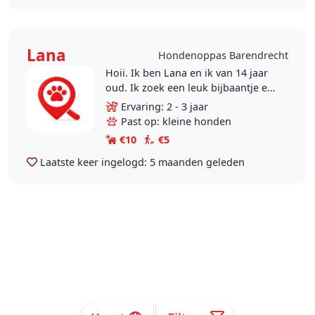
Lana
Hondenoppas Barendrecht
Hoii. Ik ben Lana en ik van 14 jaar
oud. Ik zoek een leuk bijbaantje en
heb best veel ervaring met honden
Ervaring: 2 - 3 jaar
aangezien ik 2 volwassen honden
Past op: kleine honden
en 2 puppys..
€10
€5
Laatste keer ingelogd:
5 maanden geleden