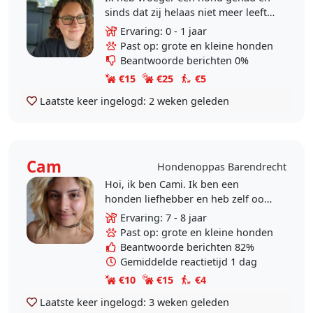
sinds dat zij helaas niet meer leeft
mis ik de aanwezigheid van een
Ervaring: 0 - 1 jaar
hond en het uitlaten daarvan. Ik
Past op: grote en kleine honden
houd van..
Beantwoorde berichten 0%
€15
€25
€5
Laatste keer ingelogd:
2 weken geleden
Cam
Hondenoppas Barendrecht
Hoi, ik ben Cami. Ik ben een
honden liefhebber en heb zelf ook
een hondje en laatst ook een kitten
Ervaring: 7 - 8 jaar
genomen! Ik vind het heel gezellig
Past op: grote en kleine honden
om met mijn..
Beantwoorde berichten 82%
Gemiddelde reactietijd 1 dag
€10
€15
€4
Laatste keer ingelogd:
3 weken geleden