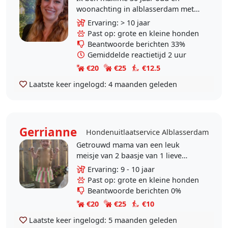
woonachting in alblasserdam met
mijn vriend en zoontje en 2
Ervaring: > 10 jaar
honden. Wij zijn echt een
Past op: grote en kleine honden
dierenvriendgezin en vinden het..
Beantwoorde berichten 33%
Gemiddelde reactietijd 2 uur
€20
€25
€12.5
Laatste keer ingelogd:
4 maanden geleden
Gerrianne
Hondenuitlaatservice Alblasserdam
Getrouwd mama van een leuk
meisje van 2 baasje van 1 lieve
viervoeters en altijd plek voor meer
Ervaring: 9 - 10 jaar
gezelligheid. Ook hebben een poes
Past op: grote en kleine honden
van 1 en een kater..
Beantwoorde berichten 0%
€20
€25
€10
Laatste keer ingelogd:
5 maanden geleden