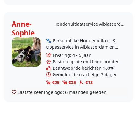
Anne-
Hondenuitlaatservice Alblasserdam
Sophie
🐾 Persoonlijke Hondenuitlaat- &
Oppasservice in Alblasserdam en
Omgeving 🐶 Hoi! Mijn naam is
Ervaring: 4 - 5 jaar
Anne-Sophie, ik ben 22 jaar en
Past op: grote en kleine honden
inmiddels al 3..
Beantwoorde berichten 100%
Gemiddelde reactietijd 3 dagen
€25
€35
€13
Laatste keer ingelogd:
6 maanden geleden