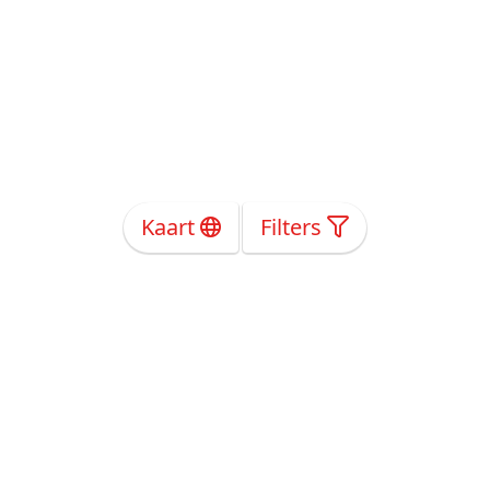
Kaart
Filters
Over Ons
Privacy
Voorwaarden
Tarieven
Help
Volg ons!