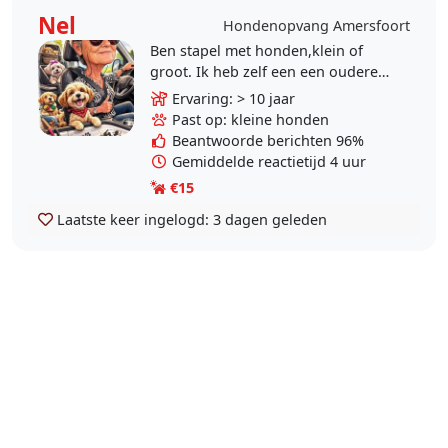
Nel
Hondenopvang Amersfoort
Ben stapel met honden,klein of
groot. Ik heb zelf een een oudere
shihtsu,die ook andere honden
Ervaring: > 10 jaar
gewend is. Ikzelf wandel
Past op: kleine honden
graag,meestal op..
Beantwoorde berichten 96%
Gemiddelde reactietijd 4 uur
€15
Laatste keer ingelogd:
3 dagen geleden