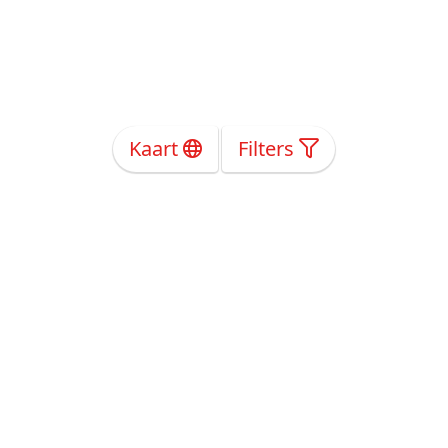
Kaart
Filters
Over Ons
Privacy
Voorwaarden
Tarieven
Help
Volg ons!