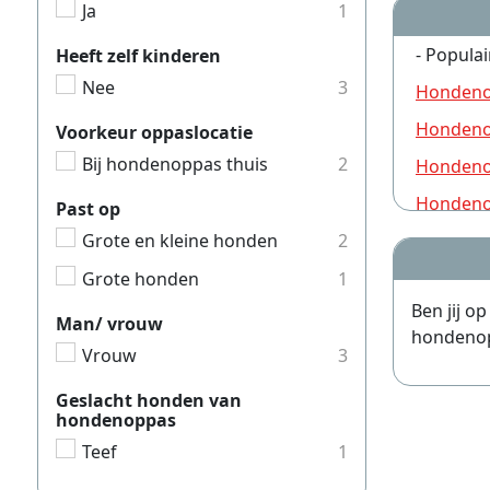
Ja
1
- Populai
Heeft zelf kinderen
Nee
3
Hondeno
Hondeno
Voorkeur oppaslocatie
Bij hondenoppas thuis
2
Hondeno
Hondeno
Past op
Hondeno
Grote en kleine honden
2
Hondeno
Grote honden
1
Ben jij o
Hondeno
Man/ vrouw
hondenopp
Hondeno
Vrouw
3
Hondeno
Geslacht honden van
hondenoppas
Hondeno
Teef
1
Hondeno