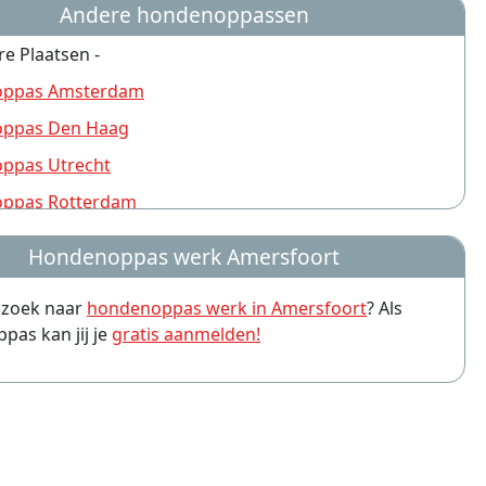
Andere hondenoppassen
re Plaatsen -
ppas Amsterdam
ppas Den Haag
ppas Utrecht
ppas Rotterdam
ppas Nijmegen
Hondenoppas werk Amersfoort
ppas Groningen
p zoek naar
hondenoppas werk in Amersfoort
? Als
ppas Almere
as kan jij je
gratis aanmelden!
ppas Arnhem
ppas Leiden
ppas Zwolle
ppas Eindhoven