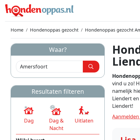
Home
Hondenoppas gezocht
Hondenoppas gezocht Am
Hond
Waar?
Lien
Hondenopp
vind u zo! 
Resultaten filteren
namelijk hi
Liendert en
Liendert!
Aanmelden 
Dag
Dag &
Uitlaten
Nacht
Lisa