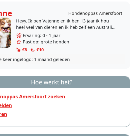
nne
Hondenoppas Amersfoort
Heyy, Ik ben Vajenne en ik ben 13 jaar ik hou
heel veel van dieren en ik heb zelf een Australian
shepherd, ze is energiek en ze vind het lastig
Ervaring: 0 - 1 jaar
om..
Past op: grote honden
€8
€10
e keer ingelogd:
1 maand geleden
Hoe werkt het?
noppas Amersfoort zoeken
lden
ren