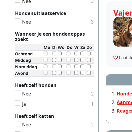
Nee
3
Vaje
Hondenuitlaatservice
Nee
3
Wanneer je een hondenoppas
zoekt
Ma
Di
Wo
Do
Vr
Za
Zo
Ochtend
Laatst
Middag
Namiddag
Avond
Heeft zelf honden
Nee
2
Honde
Aanme
Ja
1
Reage
Heeft zelf katten
Nee
2