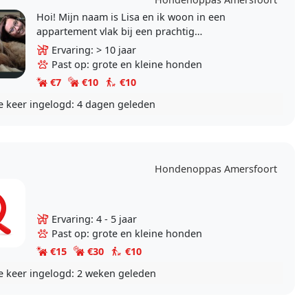
Hoi! Mijn naam is Lisa en ik woon in een
appartement vlak bij een prachtig
waterwingebied waar honden heerlijk los
Ervaring: > 10 jaar
kunnen lopen. Ik ben een echte..
Past op: grote en kleine honden
€7
€10
€10
e keer ingelogd:
4 dagen geleden
l
Hondenoppas Amersfoort
Ervaring: 4 - 5 jaar
Past op: grote en kleine honden
€15
€30
€10
e keer ingelogd:
2 weken geleden