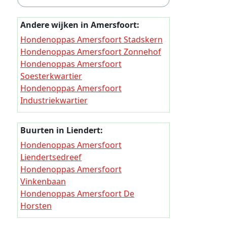
Hondeno
Hondeno
Andere wijken in Amersfoort:
Hondeno
Hondenoppas Amersfoort Stadskern
Hondenoppas Amersfoort Zonnehof
Hondeno
Hondenoppas Amersfoort
Hondeno
Soesterkwartier
Hondenoppas Amersfoort
Hondeno
Industriekwartier
Hondeno
Hondenoppas Amersfoort Bosgebied
Hondenoppas Amersfoort De Koppel
Hondeno
Buurten in Liendert:
Hondenoppas Amersfoort De
Hondeno
Hondenoppas Amersfoort
Kruiskamp
Liendertsedreef
Hondeno
Hondenoppas Amersfoort Schothorst
Hondenoppas Amersfoort
Zuid
Hondeno
Vinkenbaan
Hondenoppas Amersfoort Schothorst
Hondenoppas Amersfoort De
Hondeno
Noord
Horsten
Hondenoppas Amersfoort Liendert
Hondeno
Hondenoppas Amersfoort
Hondenoppas Amersfoort