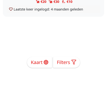
€20
€30
€10
Laatste keer ingelogd:
4 maanden geleden
Kaart
Filters
Over Ons
Privacy
Voorwaarden
Tarieven
Help