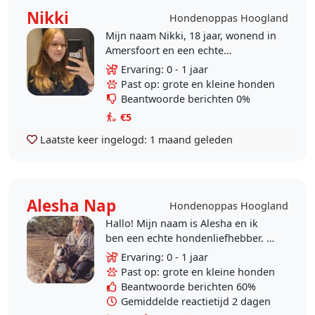
Nikki
Hondenoppas Hoogland
Mijn naam Nikki, 18 jaar, wonend in
Amersfoort en een echte
dierenvriend. Ik zit in 4 MAVO en
Ervaring: 0 - 1 jaar
heb zelf 3 katten: Tigra, Gizmo en
Past op: grote en kleine honden
Mexx. Omdat ik zelf..
Beantwoorde berichten 0%
€5
Laatste keer ingelogd:
1 maand geleden
Alesha Nap
Hondenoppas Hoogland
Hallo! Mijn naam is Alesha en ik
ben een echte hondenliefhebber. Ik
heb zelf altijd honden gehad en
Ervaring: 0 - 1 jaar
momenteel woont mijn lieve Old
Past op: grote en kleine honden
English Bulldog,..
Beantwoorde berichten 60%
Gemiddelde reactietijd 2 dagen