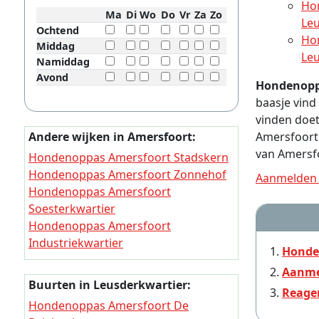
Ho
Ma
Di
Wo
Do
Vr
Za
Zo
Le
Ochtend
Ho
Middag
Le
Namiddag
Avond
Hondenopp
baasje vind
vinden doet
Andere wijken in Amersfoort:
Amersfoort
van Amersf
Hondenoppas Amersfoort Stadskern
Hondenoppas Amersfoort Zonnehof
Aanmelden 
Hondenoppas Amersfoort
Soesterkwartier
Hondenoppas Amersfoort
Industriekwartier
Honde
Hondenoppas Amersfoort Bosgebied
Aanme
Hondenoppas Amersfoort De Koppel
Buurten in Leusderkwartier:
Reage
Hondenoppas Amersfoort De
Hondenoppas Amersfoort De
Kruiskamp