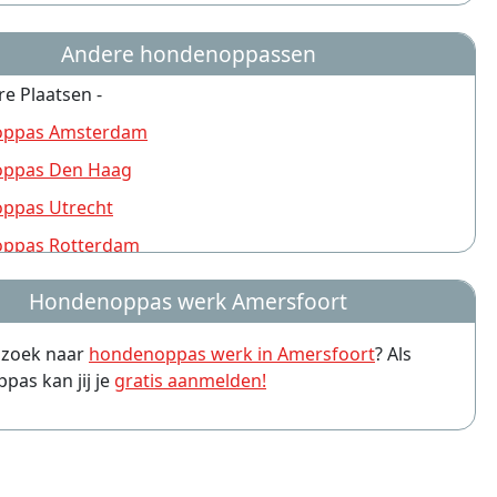
Andere hondenoppassen
re Plaatsen -
ppas Amsterdam
ppas Den Haag
ppas Utrecht
ppas Rotterdam
ppas Nijmegen
Hondenoppas werk Amersfoort
ppas Groningen
p zoek naar
hondenoppas werk in Amersfoort
? Als
ppas Almere
as kan jij je
gratis aanmelden!
ppas Arnhem
ppas Leiden
ppas Zwolle