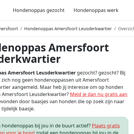
Hondenoppas gezocht
Hondenoppas werk
ersfoort
Hondenoppas Amersfoort Leusderkwartier
Overzic
enoppas Amersfoort
derkwartier
as Amersfoort Leusderkwartier
gezocht? gezocht? Bij
 zich nog geen hondenoppassen uit Amersfoort
tier aangemeld. Maar heb jij interesse om op honden
n Amersfoort Leusderkwartier?
Meld je dan nu gratis aan
vonden door baasjes van honden die op zoek zijn naar
tijdelijk baasje.
hondenoppas bij jou in de buurt actief?
Plaats gratis
ep voor je hond
zodat een hondenoppas bij jou in de