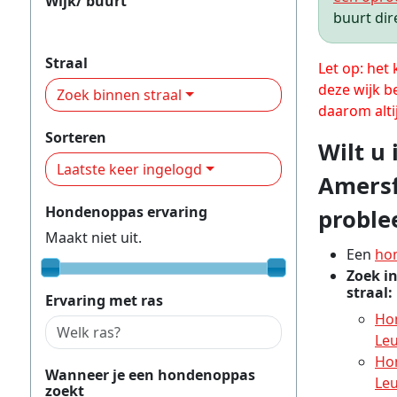
Wijk/ buurt
buurt dir
Leusderkwartier
Straal
Let op: het
deze wijk b
Zoek binnen straal
daarom alti
Sorteren
Wilt u
Laatste keer ingelogd
Amersf
Hondenoppas ervaring
proble
Maakt niet uit.
Een
ho
Zoek i
straal:
Ervaring met ras
Ho
Le
Ho
Wanneer je een hondenoppas
Le
zoekt