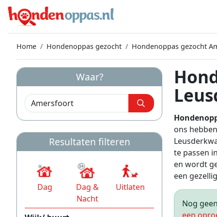
Home
Hondenoppas gezocht
Hondenoppas gezocht Am
Hond
Waar?
Leus
Hondenopp
ons hebben
Resultaten filteren
Leusderkwar
te passen i
en wordt ge
een gezellig 
Dag
Dag &
Uitlaten
Nacht
Nog geen 
een opro