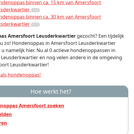
ndenoppas binnen ca. 15 km van Amersfoort
usderkwartier
145
ndenoppas binnen ca. 30 km van Amersfoort
usderkwartier
429
as Amersfoort Leusderkwartier
gezocht? Een tijdelijk
 u zo! Hondenoppas in Amersfoort Leusderkwartier
 u namelijk hier. Nu al 0 actieve hondenoppassen in
 Leusderkwartier en nog velen andere in de omgeving
oort Leusderkwartier!
als hondenoppas!
Hoe werkt het?
noppas Amersfoort zoeken
lden
ren