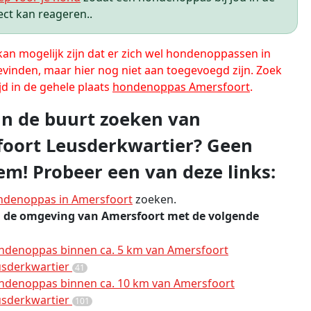
ect kan reageren..
 kan mogelijk zijn dat er zich wel hondenoppassen in
evinden, maar hier nog niet aan toegevoegd zijn. Zoek
jd in de gehele plaats
hondenoppas Amersfoort
.
 in de buurt zoeken van
oort Leusderkwartier? Geen
em! Probeer een van deze links:
ndenoppas in Amersfoort
zoeken.
n de omgeving van Amersfoort met de volgende
ndenoppas binnen ca. 5 km van Amersfoort
usderkwartier
41
ndenoppas binnen ca. 10 km van Amersfoort
usderkwartier
101