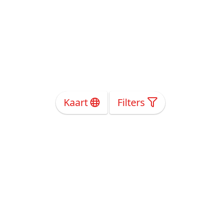
Kaart
Filters
Over Ons
Privacy
Voorwaarden
Tarieven
Help
Volg ons!