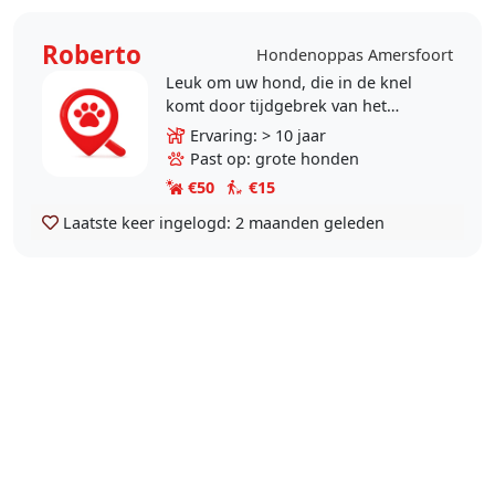
Roberto
Hondenoppas Amersfoort
Leuk om uw hond, die in de knel
komt door tijdgebrek van het
baasje, te helpen met uitlaten of
Ervaring: > 10 jaar
even ter plaatse er op te passen. Ik
Past op: grote honden
laat de hond op..
€50
€15
Laatste keer ingelogd:
2 maanden geleden