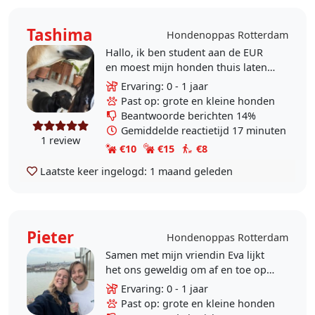
Tashima
Hondenoppas Rotterdam
Hallo, ik ben student aan de EUR
en moest mijn honden thuis laten
toen ik hier ben verhuisd. Ik hou
Ervaring: 0 - 1 jaar
veel van honden en vind het super
Past op: grote en kleine honden
leuk om met ze..
Beantwoorde berichten 14%
Gemiddelde reactietijd 17 minuten
1 review
€10
€15
€8
Laatste keer ingelogd:
1 maand geleden
Pieter
Hondenoppas Rotterdam
Samen met mijn vriendin Eva lijkt
het ons geweldig om af en toe op
een hond in de buurt te kunnen
Ervaring: 0 - 1 jaar
passen. We werken vaak thuis en
Past op: grote en kleine honden
het lijkt ons super..