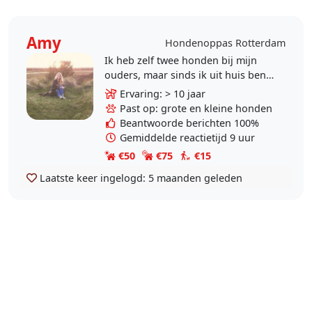
Amy
Hondenoppas Rotterdam
Ik heb zelf twee honden bij mijn
ouders, maar sinds ik uit huis ben
gegaan om te studeren (en
Ervaring: > 10 jaar
onderhouden werkend ;) )mis ik het
Past op: grote en kleine honden
ontzettend om een..
Beantwoorde berichten 100%
Gemiddelde reactietijd 9 uur
€50
€75
€15
Laatste keer ingelogd:
5 maanden geleden