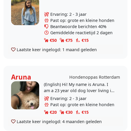
Ervaring: 2 - 3 jaar
Past op: grote en kleine honden
Beantwoorde berichten 40%
Gemiddelde reactietijd 2 dagen
€50
€75
€15
Laatste keer ingelogd:
1 maand geleden
Aruna
Hondenoppas Rotterdam
(English) Hi! My name is Aruna. I
am a 23 year old dog lover living in
Rotterdam. I am originally from
Ervaring: 2 - 3 jaar
Indonesia, where my family and I
Past op: grote en kleine honden
have 5 dogs..
€20
€30
€15
Laatste keer ingelogd:
4 maanden geleden