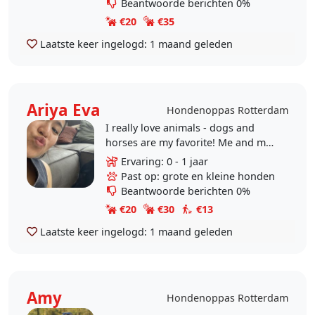
Beantwoorde berichten 0%
€20
€35
Laatste keer ingelogd:
1 maand geleden
Ariya Eva
Hondenoppas Rotterdam
I really love animals - dogs and
horses are my favorite! Me and my
boyfriend have often taken care of
Ervaring: 0 - 1 jaar
our friends/family's dogs - once
Past op: grote en kleine honden
they leave we..
Beantwoorde berichten 0%
€20
€30
€13
Laatste keer ingelogd:
1 maand geleden
Amy
Hondenoppas Rotterdam