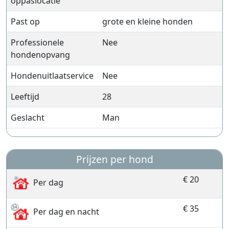
oppaslocatie
Past op
grote en kleine honden
Professionele
Nee
hondenopvang
Hondenuitlaatservice
Nee
Leeftijd
28
Geslacht
Man
Prijzen per hond
€ 20
Per dag
€ 35
Per dag en nacht